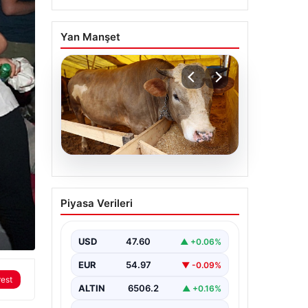
Yan Manşet
05.08.2026
Önce tasfiye sonra
Piyasa Verileri
suçlara erteleme. 10
maddede süreç yasası.
Ne zaman yürürlüğe
USD
47.60
▲ +0.06%
girecek, kimleri
rest
EUR
54.97
▼ -0.09%
kapsıyor?
ALTIN
6506.2
▲ +0.16%