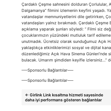
Çardaklı Çeşme sahnesini dolduran Çorlulular, A
Dalgamanya” filmini izlemenin keyfini yaşadı. Ya
vatandaşlar memnuniyetlerini dile getirirken, Ç
vatandaşları yalnız bırakmadı. Çardaklı Çeşme B
açıklama yaparak şunları söyledi: “ Filmi siz değ
çocuklarımızın yüzündeki mutluluk tarif edileme
unutmadık. Ücretsiz olarak sunduğumuz Açık Ha
yaklaştıkça etkinliklerimizi sosyal ve dijital k
düzenlediğimiz Açık Hava Sinema Günleri’nde siz 
bulacak. Umarım şimdiden keyifle izlersiniz…” 
—–Sponsorlu Bağlantılar—–
—–Sponsorlu Bağlantılar—–
← Girlink Link kısaltma hizmeti sayesinde
daha iyi performans gösteren bağlantılar