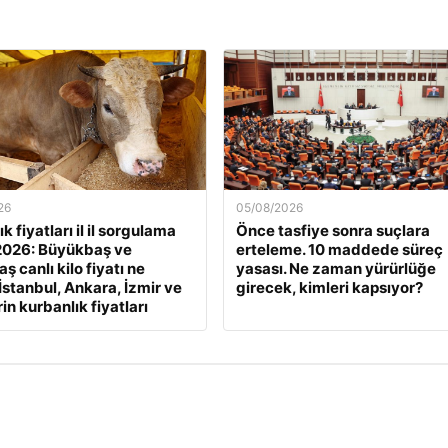
26
05/08/2026
k fiyatları il il sorgulama
Önce tasfiye sonra suçlara
2026: Büyükbaş ve
erteleme. 10 maddede süreç
 canlı kilo fiyatı ne
yasası. Ne zaman yürürlüğe
İstanbul, Ankara, İzmir ve
girecek, kimleri kapsıyor?
rin kurbanlık fiyatları