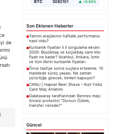
BTC
3082101
▲ +0.60%
r
Son Eklenen Haberler
nce
eyi de
Yatırım araçlarının haftalık performansı
■
nasıl oldu?
erimi
Kurbanlık fiyatları il il sorgulama ekranı
■
sünü
2026: Büyükbaş ve küçükbaş canlı kilo
rsatı
fiyatı ne kadar? İstanbul, Ankara, İzmir
ve tüm illerin kurbanlık fiyatları
Önce tasfiye sonra suçlara erteleme. 10
■
maddede süreç yasası. Ne zaman
yürürlüğe girecek, kimleri kapsıyor?
CANLI | Hapoel Beer Sheva – Kızıl Yıldız
■
Canlı Maç Anlatımı
Galatasaray taraftarından Rennes maçı
■
öncesi protesto! “Dursun Özbek,
transfer nerede?”
i
Güncel