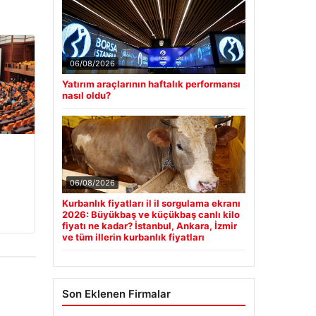
06/08/2026
Yatırım araçlarının haftalık performansı
nasıl oldu?
06/08/2026
Kurbanlık fiyatları il il sorgulama ekranı
2026: Büyükbaş ve küçükbaş canlı kilo
fiyatı ne kadar? İstanbul, Ankara, İzmir
ve tüm illerin kurbanlık fiyatları
Son Eklenen Firmalar