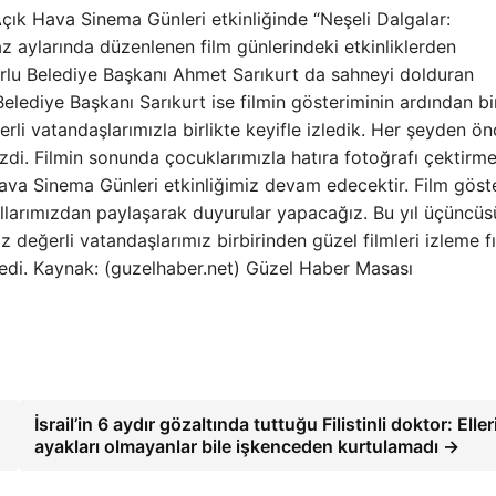
çık Hava Sinema Günleri etkinliğinde “Neşeli Dalgalar:
z aylarında düzenlenen film günlerindeki etkinliklerden
orlu Belediye Başkanı Ahmet Sarıkurt da sahneyi dolduran
elediye Başkanı Sarıkurt ise filmin gösteriminin ardından bi
erli vatandaşlarımızla birlikte keyifle izledik. Her şeyden ö
zdi. Filmin sonunda çocuklarımızla hatıra fotoğrafı çektirm
va Sinema Günleri etkinliğimiz devam edecektir. Film göst
anallarımızdan paylaşarak duyurular yapacağız. Bu yıl üçüncü
değerli vatandaşlarımız birbirinden güzel filmleri izleme fı
dedi. Kaynak: (guzelhaber.net) Güzel Haber Masası
İsrail’in 6 aydır gözaltında tuttuğu Filistinli doktor: Eller
ayakları olmayanlar bile işkenceden kurtulamadı →