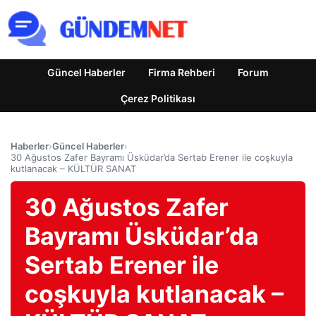
Güncel Haberler
Firma Rehberi
Forum
Çerez Politikası
Haberler
›
Güncel Haberler
›
30 Ağustos Zafer Bayramı Üsküdar’da Sertab Erener ile coşkuyla
kutlanacak – KÜLTÜR SANAT
30 Ağustos Zafer
Bayramı Üsküdar’da
Sertab Erener ile
coşkuyla kutlanacak –