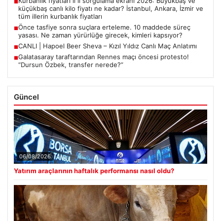
Kurbanlık fiyatları il il sorgulama ekranı 2026: Büyükbaş ve
■
küçükbaş canlı kilo fiyatı ne kadar? İstanbul, Ankara, İzmir ve
tüm illerin kurbanlık fiyatları
Önce tasfiye sonra suçlara erteleme. 10 maddede süreç
■
yasası. Ne zaman yürürlüğe girecek, kimleri kapsıyor?
CANLI | Hapoel Beer Sheva – Kızıl Yıldız Canlı Maç Anlatımı
■
Galatasaray taraftarından Rennes maçı öncesi protesto!
■
“Dursun Özbek, transfer nerede?”
Güncel
06/08/2026
Yatırım araçlarının haftalık performansı nasıl oldu?