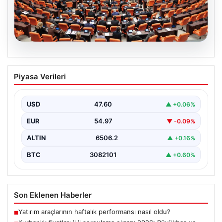
05.08.2026
Önce tasfiye sonra suçlara erteleme. 10
Piyasa Verileri
maddede süreç yasası. Ne zaman
yürürlüğe girecek, kimleri kapsıyor?
USD
47.60
▲ +0.06%
EUR
54.97
▼ -0.09%
ALTIN
6506.2
▲ +0.16%
BTC
3082101
▲ +0.60%
Son Eklenen Haberler
Yatırım araçlarının haftalık performansı nasıl oldu?
■