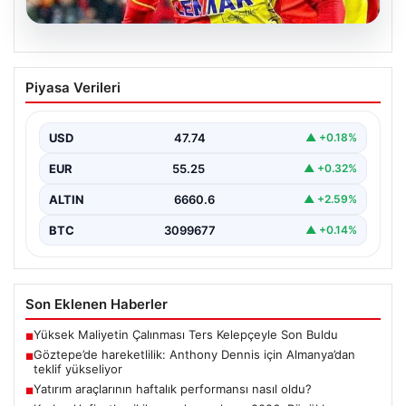
07.08.2026
Göztepe’de hareketlilik: Anthony
Piyasa Verileri
Dennis için Almanya’dan teklif
yükseliyor
USD
47.74
▲ +0.18%
Süper Lig temsilcisi Göztepe’nin orta sahasında görev
yapan Nijeryalı genç oyuncu Anthony Dennis, Alman…
EUR
55.25
▲ +0.32%
ALTIN
6660.6
▲ +2.59%
BTC
3099677
▲ +0.14%
Son Eklenen Haberler
Yüksek Maliyetin Çalınması Ters Kelepçeyle Son Buldu
■
Göztepe’de hareketlilik: Anthony Dennis için Almanya’dan
■
teklif yükseliyor
Yatırım araçlarının haftalık performansı nasıl oldu?
■