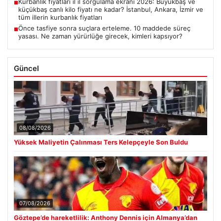
Kurbanlık fiyatları il il sorgulama ekranı 2026: Büyükbaş ve
■
küçükbaş canlı kilo fiyatı ne kadar? İstanbul, Ankara, İzmir ve
tüm illerin kurbanlık fiyatları
Önce tasfiye sonra suçlara erteleme. 10 maddede süreç
■
yasası. Ne zaman yürürlüğe girecek, kimleri kapsıyor?
Güncel
08/08/2026
Yüksek Maliyetin Çalınması Ters Kelepçeyle Son Buldu
07/08/2026
Göztepe’de hareketlilik: Anthony Dennis için Almanya’dan