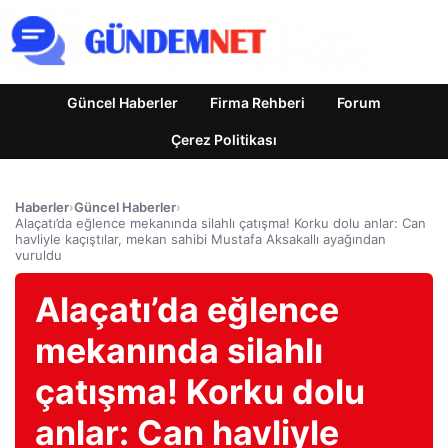
Güncel Haberler
Firma Rehberi
Forum
Çerez Politikası
Haberler
›
Güncel Haberler
›
Alaçatı’da eğlence mekanında silahlı çatışma! Korku dolu anlar: Can
havliyle kaçıştılar, mekan sahibi Mustafa Aksakallı ayağından
vuruldu
Alaçatı’da eğlence
mekanında silahlı
çatışma! Korku dolu
anlar: Can havliyle