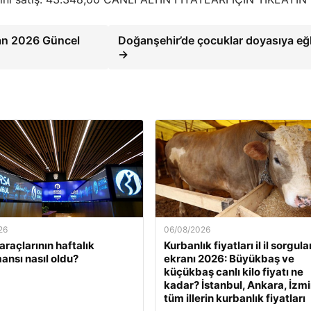
san 2026 Güncel
Doğanşehir’de çocuklar doyasıya eğ
→
26
06/08/2026
araçlarının haftalık
Kurbanlık fiyatları il il sorgul
ansı nasıl oldu?
ekranı 2026: Büyükbaş ve
küçükbaş canlı kilo fiyatı ne
kadar? İstanbul, Ankara, İzmi
tüm illerin kurbanlık fiyatları