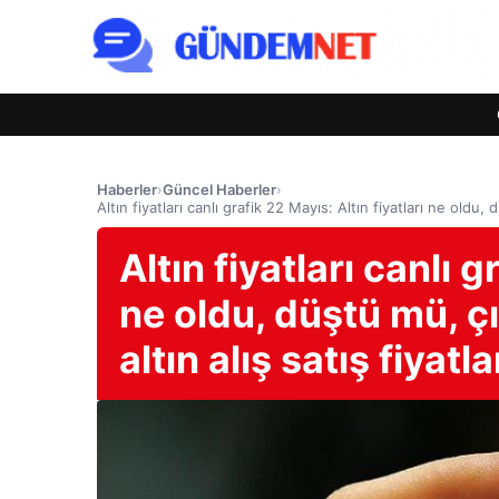
Haberler
›
Güncel Haberler
›
Altın fiyatları canlı grafik 22 Mayıs: Altın fiyatları ne oldu,
Altın fiyatları canlı g
ne oldu, düştü mü, ç
altın alış satış fiyatla