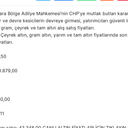
nkara Bölge Adliye Mahkemesi’nin CHP'ye mutlak butlan karar
ve devre kesicilerin devreye girmesi, yatırımcıları güvenli 
 gram, çeyrek ve tam altın alış satış fiyatları.
? Çeyrek altın, gram altın, yarım ve tam altın fiyatlarında so
atları.
,50
10.879,00
40,00
11
ltını satış: 43.348,00 CANLI ALTIN FİYATLARI İÇİN TIKLAYIN