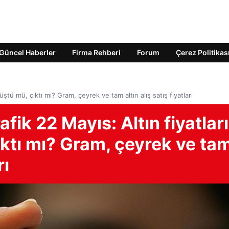
Güncel Haberler
Firma Rehberi
Forum
Çerez Politikas
 düştü mü, çıktı mı? Gram, çeyrek ve tam altın alış satış fiyatları
rafik 22 Mayıs: Altın fiyatları
ıktı mı? Gram, çeyrek ve ta
rı