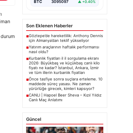
BTC
3095097
▲ +0.40%
ı
liman
Son Eklenen Haberler
n durum
Göztepe’de hareketlilik: Anthony Dennis
■
için Almanya’dan teklif yükseliyor
Yatırım araçlarının haftalık performansı
■
nasıl oldu?
Kurbanlık fiyatları il il sorgulama ekranı
■
2026: Büyükbaş ve küçükbaş canlı kilo
fiyatı ne kadar? İstanbul, Ankara, İzmir
ve tüm illerin kurbanlık fiyatları
Önce tasfiye sonra suçlara erteleme. 10
■
maddede süreç yasası. Ne zaman
yürürlüğe girecek, kimleri kapsıyor?
CANLI | Hapoel Beer Sheva – Kızıl Yıldız
■
Canlı Maç Anlatımı
Güncel