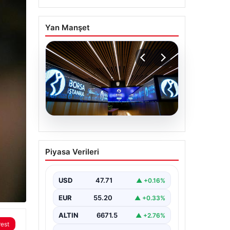
Yan Manşet
06.08.2026
Yatırım araçlarının
Piyasa Verileri
haftalık performansı
nasıl oldu?
USD
47.71
▲ +0.16%
EUR
55.20
▲ +0.33%
ALTIN
6671.5
▲ +2.76%
rest