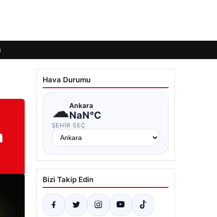
ı
Hava Durumu
☁
Ankara
NaN°C
ŞEHIR SEÇ
m
Bizi Takip Edin