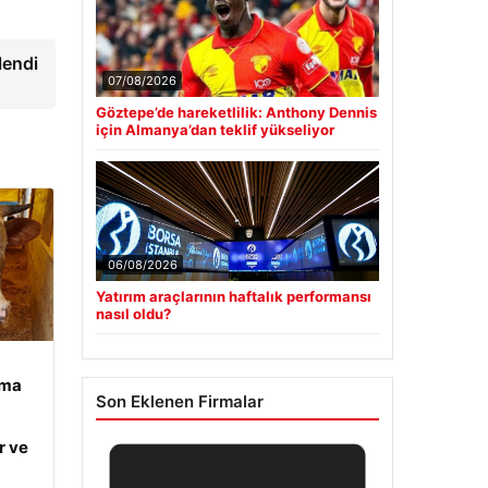
lendi
07/08/2026
Göztepe’de hareketlilik: Anthony Dennis
için Almanya’dan teklif yükseliyor
06/08/2026
Yatırım araçlarının haftalık performansı
nasıl oldu?
ama
Son Eklenen Firmalar
r ve