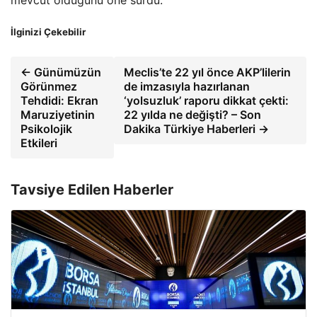
mevcut olduğunu öne sürdü.
İlginizi Çekebilir
← Günümüzün
Meclis’te 22 yıl önce AKP’lilerin
Görünmez
de imzasıyla hazırlanan
Tehdidi: Ekran
‘yolsuzluk’ raporu dikkat çekti:
Maruziyetinin
22 yılda ne değişti? – Son
Psikolojik
Dakika Türkiye Haberleri →
Etkileri
Tavsiye Edilen Haberler