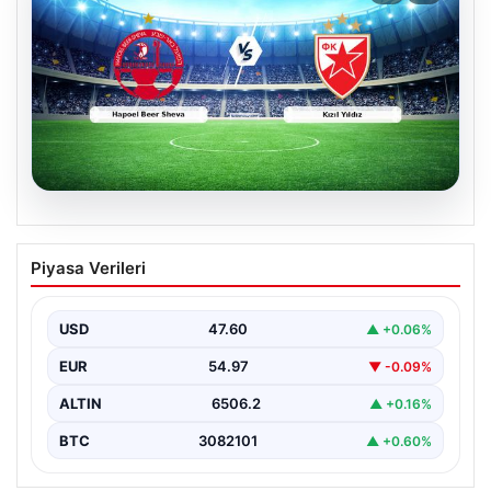
04.08.2026
CANLI | Hapoel Beer Sheva – Kızıl Yıldız
Piyasa Verileri
Canlı Maç Anlatımı
USD
47.60
▲ +0.06%
EUR
54.97
▼ -0.09%
ALTIN
6506.2
▲ +0.16%
BTC
3082101
▲ +0.60%