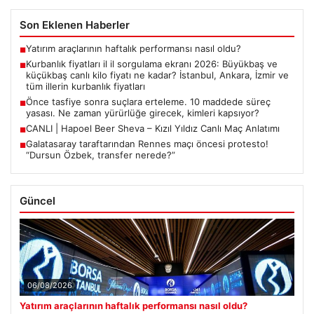
Son Eklenen Haberler
Yatırım araçlarının haftalık performansı nasıl oldu?
■
Kurbanlık fiyatları il il sorgulama ekranı 2026: Büyükbaş ve
■
küçükbaş canlı kilo fiyatı ne kadar? İstanbul, Ankara, İzmir ve
tüm illerin kurbanlık fiyatları
Önce tasfiye sonra suçlara erteleme. 10 maddede süreç
■
yasası. Ne zaman yürürlüğe girecek, kimleri kapsıyor?
CANLI | Hapoel Beer Sheva – Kızıl Yıldız Canlı Maç Anlatımı
■
Galatasaray taraftarından Rennes maçı öncesi protesto!
■
“Dursun Özbek, transfer nerede?”
Güncel
06/08/2026
Yatırım araçlarının haftalık performansı nasıl oldu?