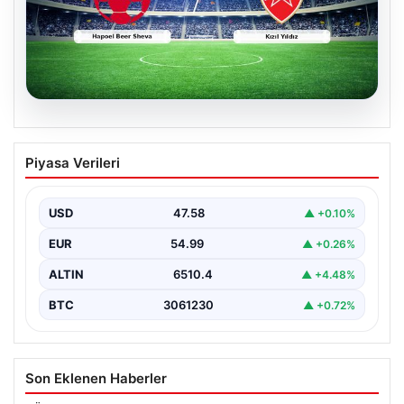
04.08.2026
CANLI | Hapoel Beer Sheva – Kızıl Yıldız
Piyasa Verileri
Canlı Maç Anlatımı
USD
47.58
▲ +0.10%
EUR
54.99
▲ +0.26%
ALTIN
6510.4
▲ +4.48%
BTC
3061230
▲ +0.72%
Son Eklenen Haberler