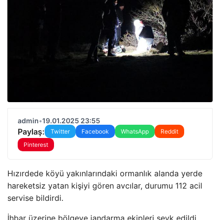
admin
•
19.01.2025 23:55
Paylaş:
Twitter
Facebook
WhatsApp
Reddit
Pinterest
Hızırdede köyü yakınlarındaki ormanlık alanda yerde
hareketsiz yatan kişiyi gören avcılar, durumu 112 acil
servise bildirdi.
İhbar üzerine bölgeye jandarma ekipleri sevk edildi.