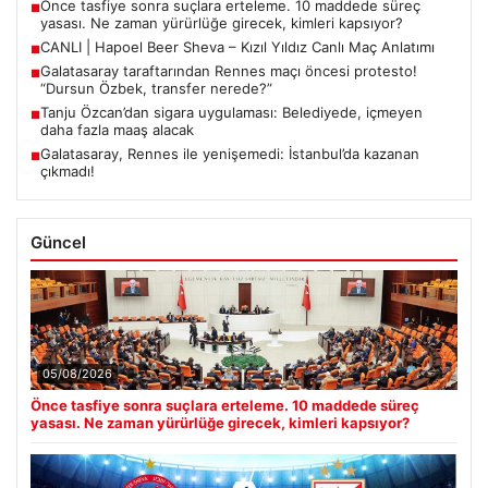
Önce tasfiye sonra suçlara erteleme. 10 maddede süreç
■
yasası. Ne zaman yürürlüğe girecek, kimleri kapsıyor?
CANLI | Hapoel Beer Sheva – Kızıl Yıldız Canlı Maç Anlatımı
■
Galatasaray taraftarından Rennes maçı öncesi protesto!
■
“Dursun Özbek, transfer nerede?”
Tanju Özcan’dan sigara uygulaması: Belediyede, içmeyen
■
daha fazla maaş alacak
Galatasaray, Rennes ile yenişemedi: İstanbul’da kazanan
■
çıkmadı!
Güncel
05/08/2026
Önce tasfiye sonra suçlara erteleme. 10 maddede süreç
yasası. Ne zaman yürürlüğe girecek, kimleri kapsıyor?