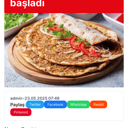
başladı
admin
•
23.05.2025 07:49
Paylaş:
Twitter
Facebook
WhatsApp
Reddit
Pinterest