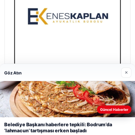
×
Göz Atın
Enes Kaplan Avukatlık Bürosu
28/04/2026
Güncel Haberler
Web sitemizi nasıl kullandığınızı daha iyi anlayabilmek,
deneyiminizi kişiselleştirmek ve geliştirmek amacıyla çerezler
Belediye Başkanı haberlere tepkili: Bodrum’da
kullanıyoruz.
Çerez Politikamız
‘lahmacun’ tartışması erken başladı