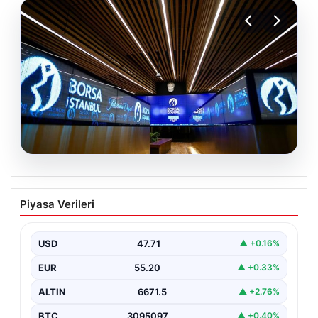
06.08.2026
Yatırım araçlarının haftalık performansı
Piyasa Verileri
nasıl oldu?
USD
47.71
▲ +0.16%
EUR
55.20
▲ +0.33%
ALTIN
6671.5
▲ +2.76%
BTC
3095097
▲ +0.40%