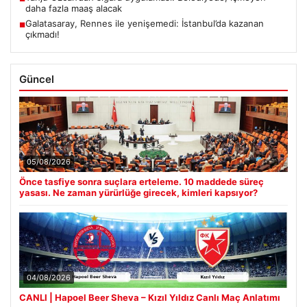
daha fazla maaş alacak
Galatasaray, Rennes ile yenişemedi: İstanbul’da kazanan
■
çıkmadı!
Güncel
05/08/2026
Önce tasfiye sonra suçlara erteleme. 10 maddede süreç
yasası. Ne zaman yürürlüğe girecek, kimleri kapsıyor?
04/08/2026
CANLI | Hapoel Beer Sheva – Kızıl Yıldız Canlı Maç Anlatımı