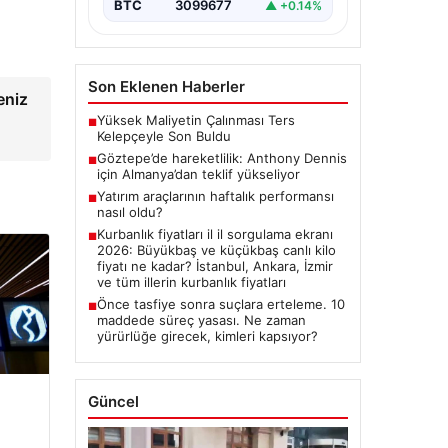
BTC
3099677
▲ +0.14%
Son Eklenen Haberler
eniz
Yüksek Maliyetin Çalınması Ters
■
Kelepçeyle Son Buldu
→
Göztepe’de hareketlilik: Anthony Dennis
■
için Almanya’dan teklif yükseliyor
Yatırım araçlarının haftalık performansı
■
nasıl oldu?
Kurbanlık fiyatları il il sorgulama ekranı
■
2026: Büyükbaş ve küçükbaş canlı kilo
fiyatı ne kadar? İstanbul, Ankara, İzmir
ve tüm illerin kurbanlık fiyatları
Önce tasfiye sonra suçlara erteleme. 10
■
maddede süreç yasası. Ne zaman
yürürlüğe girecek, kimleri kapsıyor?
Güncel