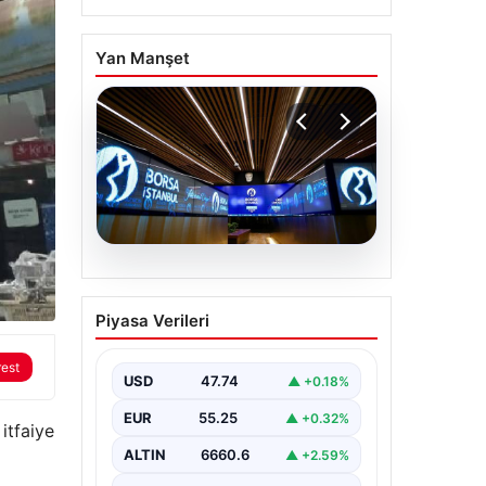
Yan Manşet
06.08.2026
Yatırım araçlarının
Piyasa Verileri
haftalık performansı
nasıl oldu?
rest
USD
47.74
▲ +0.18%
EUR
55.25
▲ +0.32%
itfaiye
ALTIN
6660.6
▲ +2.59%