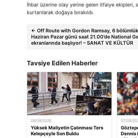
İhbar üzerine olay yerine gelen itfaiye ekipleri,
kurtarılarak doğaya bırakıldı.
← Off Route with Gordon Ramsay, 6 bölümlük
Haziran Pazar günü saat 21.00’de National G
ekranlarında başlıyor! – SANAT VE KÜLTÜR
Tavsiye Edilen Haberler
08/08/2026
07/08/20
Yüksek Maliyetin Çalınması Ters
Göztepe
Kelepçeyle Son Buldu
Dennis 