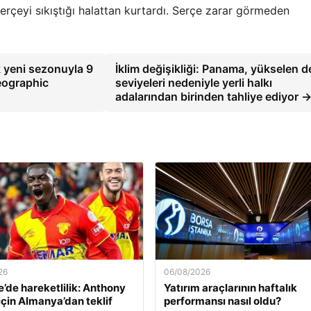
 serçeyi sıkıştığı halattan kurtardı. Serçe zarar görmeden
 yeni sezonuyla 9
İklim değişikliği: Panama, yükselen d
eographic
seviyeleri nedeniyle yerli halkı
adalarından birinden tahliye ediyor 
26
06/08/2026
’de hareketlilik: Anthony
Yatırım araçlarının haftalık
için Almanya’dan teklif
performansı nasıl oldu?