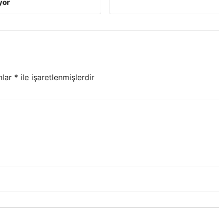
yor
nlar
*
ile işaretlenmişlerdir