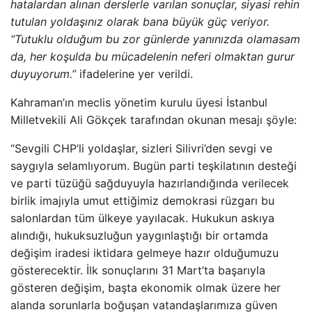
hatalardan alınan derslerle varılan sonuçlar, siyasi rehin
tutulan yoldaşınız olarak bana büyük güç veriyor.
“Tutuklu olduğum bu zor günlerde yanınızda olamasam
da, her koşulda bu mücadelenin neferi olmaktan gurur
duyuyorum.”
ifadelerine yer verildi.
Kahraman’ın meclis yönetim kurulu üyesi İstanbul
Milletvekili Ali Gökçek tarafından okunan mesajı şöyle:
“Sevgili CHP’li yoldaşlar, sizleri Silivri’den sevgi ve
saygıyla selamlıyorum. Bugün parti teşkilatının desteği
ve parti tüzüğü sağduyuyla hazırlandığında verilecek
birlik imajıyla umut ettiğimiz demokrasi rüzgarı bu
salonlardan tüm ülkeye yayılacak. Hukukun askıya
alındığı, hukuksuzluğun yaygınlaştığı bir ortamda
değişim iradesi iktidara gelmeye hazır olduğumuzu
gösterecektir. İlk sonuçlarını 31 Mart’ta başarıyla
gösteren değişim, başta ekonomik olmak üzere her
alanda sorunlarla boğuşan vatandaşlarımıza güven