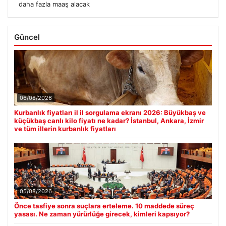
daha fazla maaş alacak
Güncel
06/08/2026
Kurbanlık fiyatları il il sorgulama ekranı 2026: Büyükbaş ve
küçükbaş canlı kilo fiyatı ne kadar? İstanbul, Ankara, İzmir
ve tüm illerin kurbanlık fiyatları
05/08/2026
Önce tasfiye sonra suçlara erteleme. 10 maddede süreç
yasası. Ne zaman yürürlüğe girecek, kimleri kapsıyor?