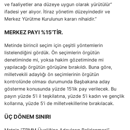
ve faaliyetler ana düzeye uygun olarak yürütülür”
ifadesi yer alıyor. İtiraz yönetim düzeyindedir ve
Merkez Yürütme Kurulunun kararı nihaidir.”
MERKEZ PAYI %15’TİR.
Metinde birincil seçim için çeşitli yöntemlerin
listelendiğini gördük. Ön seçimlerin örgütün
denetiminde mi, yoksa hakim gözetiminde mi
yapılacağı örgütün görüşüne bırakıldı. Buna göre,
milletvekili adaylığı ön seçimlerinin örgütün
kontrolünde olması durumunda Başbakana aday
gösterme konusunda yüzde 15’lik pay verilecek. Bu
payın yüzde 5’i il teşkilatına, yüzde 5’i kadın ve gençlik
kollarına, yüzde 5’i de milletvekillerine bırakılacak.
ÜÇ DÖNEM SINIRI
Metnin “TBMM Üyeliğine Adayların Belirlenmesi”