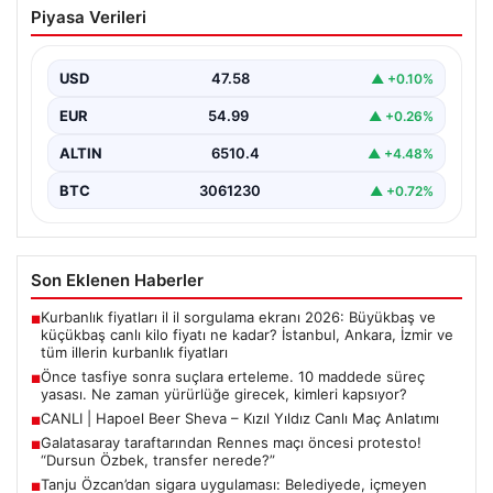
Piyasa Verileri
maddede süreç yasası. Ne zaman
yürürlüğe girecek, kimleri kapsıyor?
USD
47.58
▲ +0.10%
EUR
54.99
▲ +0.26%
ALTIN
6510.4
▲ +4.48%
BTC
3061230
▲ +0.72%
Son Eklenen Haberler
Kurbanlık fiyatları il il sorgulama ekranı 2026: Büyükbaş ve
■
küçükbaş canlı kilo fiyatı ne kadar? İstanbul, Ankara, İzmir ve
tüm illerin kurbanlık fiyatları
Önce tasfiye sonra suçlara erteleme. 10 maddede süreç
■
yasası. Ne zaman yürürlüğe girecek, kimleri kapsıyor?
CANLI | Hapoel Beer Sheva – Kızıl Yıldız Canlı Maç Anlatımı
■
Galatasaray taraftarından Rennes maçı öncesi protesto!
■
“Dursun Özbek, transfer nerede?”
Tanju Özcan’dan sigara uygulaması: Belediyede, içmeyen
■