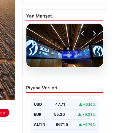
Yan Manşet
06.08.2026
Yatırım araçlarının
Piyasa Verileri
haftalık performansı
nasıl oldu?
USD
47.71
▲ +0.16%
rest
EUR
55.20
▲ +0.33%
ALTIN
6671.5
▲ +2.76%