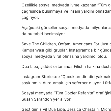
Özellikle sosyal medyada ivme kazanan “Tüm gö
çağrısında bulunmaya ve insani yardım olmada
çağırıyor.
Aşağıdaki görseller sosyal medyada milyonlarca k
da bu tabiri benimsiyor.
Save The Children, Oxfam, Americans For Justice 
Kampanyası gibi gruplar, Instagram’da bir günde
sosyal medyada viral olmasına yardımcı oldu.
Dua Lipa, şiddet ortamında Filistin halkına dest
Instagram Stories’de “Çocukları diri diri yakmak
soykırımını durdurmak için seferber oluyor. Lüt
Sosyal medyada “Tüm Gözler Refah’ta” grafiğini
Susan Sarandon yer alıyor.
Geçtiğimiz yıl Dua Lipa, Jessica Chastain, Micha