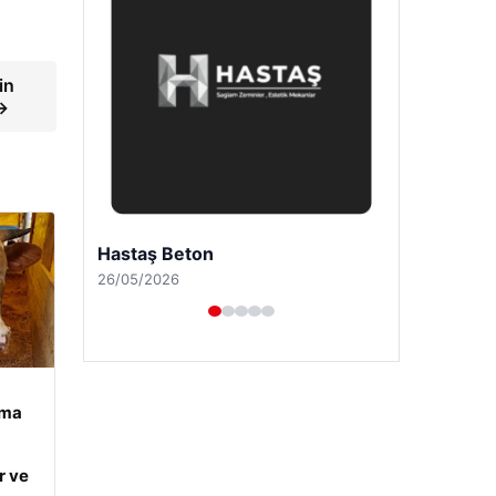
in
 →
Enes Kaplan Avukatlık Bürosu
28/04/2026
ama
r ve