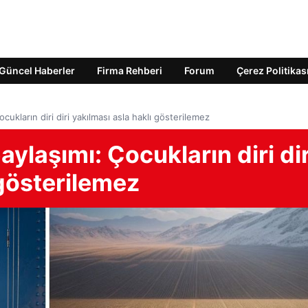
Güncel Haberler
Firma Rehberi
Forum
Çerez Politikas
cukların diri diri yakılması asla haklı gösterilemez
ylaşımı: Çocukların diri dir
 gösterilemez