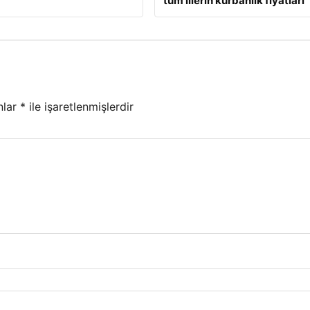
tüm illerin kurbanlık fiyatları
nlar
*
ile işaretlenmişlerdir