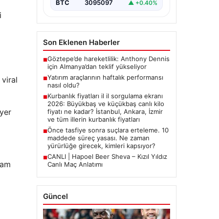
BTC
3095097
▲ +0.40%
i
Son Eklenen Haberler
Göztepe’de hareketlilik: Anthony Dennis
■
için Almanya’dan teklif yükseliyor
Yatırım araçlarının haftalık performansı
 viral
■
nasıl oldu?
Kurbanlık fiyatları il il sorgulama ekranı
■
2026: Büyükbaş ve küçükbaş canlı kilo
 yer
fiyatı ne kadar? İstanbul, Ankara, İzmir
ve tüm illerin kurbanlık fiyatları
Önce tasfiye sonra suçlara erteleme. 10
■
maddede süreç yasası. Ne zaman
yürürlüğe girecek, kimleri kapsıyor?
CANLI | Hapoel Beer Sheva – Kızıl Yıldız
■
vam
Canlı Maç Anlatımı
Güncel