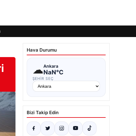
ı
Hava Durumu
i
☁
Ankara
NaN°C
ŞEHIR SEÇ
Bizi Takip Edin