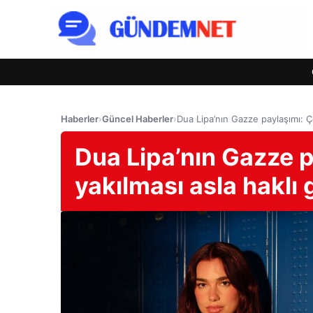
Haberler
›
Güncel Haberler
›
Dua Lipa’nın Gazze paylaşımı: Ço
Dua Lipa’nın Gazze pa
yakılması asla haklı