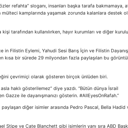
zler refahta” sloganı, insanları başka tarafa bakmamaya, a
n mülteci kamplarında yaşamak zorunda kalanlara destek o
işi tarafından kullanılırken, hayır kurumları ve diğer kurulu
in Filistin Eylemi, Yahudi Sesi Barış İçin ve Filistin Dayan
n kısa bir sürede 29 milyondan fazla paylaşılan bu görüntül
eğini çevrimiçi olarak gösteren birçok ünlüden biri.
 asla haklı gösterilemez” diye yazdı. “Bütün dünya İsrail
fen Gazze ile dayanışmanızı gösterin. #AllEyesOnRafah.”
 paylaşan diğer isimler arasında Pedro Pascal, Bella Hadid 
el Stipe ve Cate Blanchett gibi isimlerin yanı sıra ABD Başk