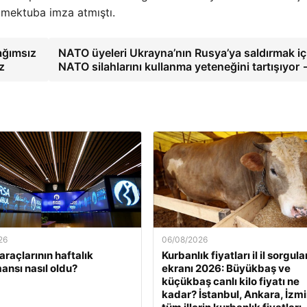
 mektuba imza atmıştı.
ağımsız
NATO üyeleri Ukrayna’nın Rusya’ya saldırmak iç
z
NATO silahlarını kullanma yeteneğini tartışıyor
26
06/08/2026
araçlarının haftalık
Kurbanlık fiyatları il il sorgul
ansı nasıl oldu?
ekranı 2026: Büyükbaş ve
küçükbaş canlı kilo fiyatı ne
kadar? İstanbul, Ankara, İzmi