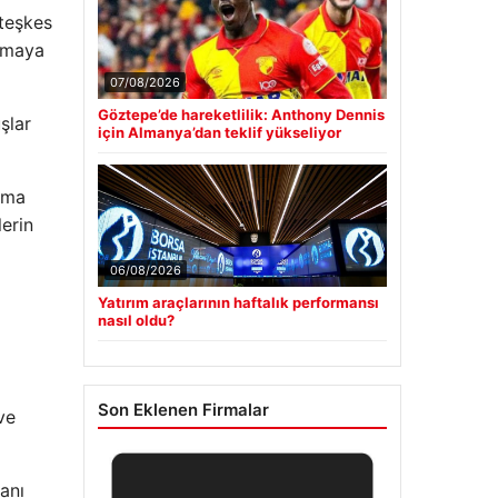
teşkes
lmaya
07/08/2026
Göztepe’de hareketlilik: Anthony Dennis
şlar
için Almanya’dan teklif yükseliyor
ışma
erin
06/08/2026
Yatırım araçlarının haftalık performansı
nasıl oldu?
Son Eklenen Firmalar
ve
anı