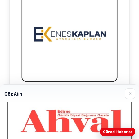
×
Enes Kaplan Avukatlık Bürosu
Göz Atın
28/04/2026
Web sitemizi nasıl kullandığınızı daha iyi anlayabilmek,
Güncel Haberler
deneyiminizi kişiselleştirmek ve geliştirmek amacıyla çerezler