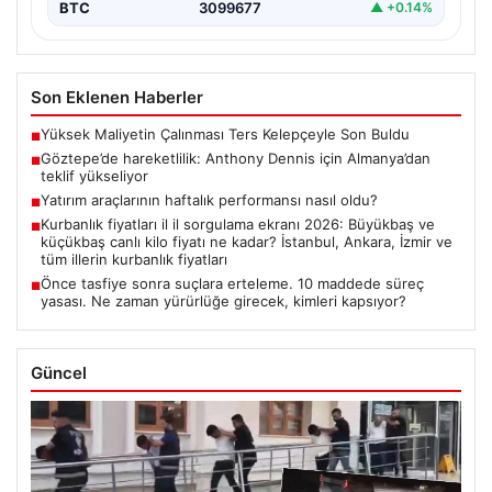
BTC
3099677
▲ +0.14%
Son Eklenen Haberler
Yüksek Maliyetin Çalınması Ters Kelepçeyle Son Buldu
■
Göztepe’de hareketlilik: Anthony Dennis için Almanya’dan
■
teklif yükseliyor
Yatırım araçlarının haftalık performansı nasıl oldu?
■
Kurbanlık fiyatları il il sorgulama ekranı 2026: Büyükbaş ve
■
küçükbaş canlı kilo fiyatı ne kadar? İstanbul, Ankara, İzmir ve
tüm illerin kurbanlık fiyatları
Önce tasfiye sonra suçlara erteleme. 10 maddede süreç
■
yasası. Ne zaman yürürlüğe girecek, kimleri kapsıyor?
Güncel