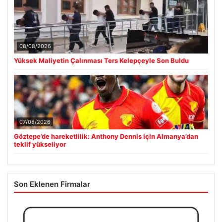
08/08/2026
Yüksek Maliyetin Çalınması Ters Kelepçeyle Son Buldu
07/08/2026
Göztepe’de hareketlilik: Anthony Dennis için Almanya’dan
teklif yükseliyor
Son Eklenen Firmalar