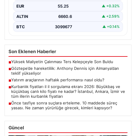
yapan Nijeryalı genç oyuncu Anthony Dennis, Alman…
EUR
55.25
▲ +0.32%
ALTIN
6660.6
▲ +2.59%
BTC
3099677
▲ +0.14%
Son Eklenen Haberler
Yüksek Maliyetin Çalınması Ters Kelepçeyle Son Buldu
■
Göztepe’de hareketlilik: Anthony Dennis için Almanya’dan
■
teklif yükseliyor
Yatırım araçlarının haftalık performansı nasıl oldu?
■
Kurbanlık fiyatları il il sorgulama ekranı 2026: Büyükbaş ve
■
küçükbaş canlı kilo fiyatı ne kadar? İstanbul, Ankara, İzmir ve
tüm illerin kurbanlık fiyatları
Önce tasfiye sonra suçlara erteleme. 10 maddede süreç
■
yasası. Ne zaman yürürlüğe girecek, kimleri kapsıyor?
Güncel