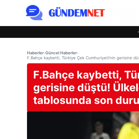
Haberler
›
Güncel Haberler
›
F.Bahçe kaybetti, Türkiye Çek Cumhuriyeti’nin gerisine
F.Bahçe kaybetti, Tü
gerisine düştü! Ülke
tablosunda son du