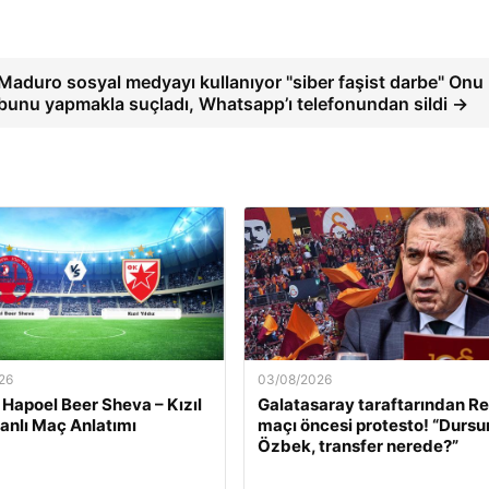
Maduro sosyal medyayı kullanıyor "siber faşist darbe" Onu
bunu yapmakla suçladı, Whatsapp’ı telefonundan sildi →
26
03/08/2026
 Hapoel Beer Sheva – Kızıl
Galatasaray taraftarından R
Canlı Maç Anlatımı
maçı öncesi protesto! “Dursu
Özbek, transfer nerede?”