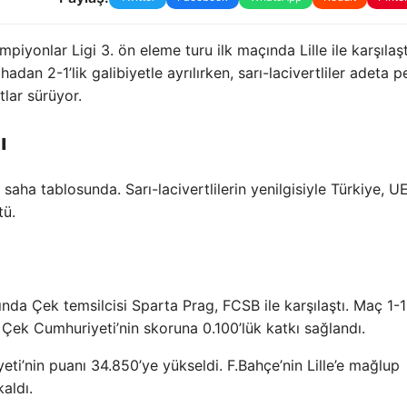
onlar Ligi 3. ön eleme turu ilk maçında Lille ile karşılaşt
hadan 2-1’lik galibiyetle ayrılırken, sarı-lacivertliler adeta p
lar sürüyor.
ı
aha tablosunda. Sarı-lacivertlilerin yenilgisiyle Türkiye, U
tü.
nda Çek temsilcisi Sparta Prag, FCSB ile karşılaştı. Maç 1-1
 Çek Cumhuriyeti’nin skoruna 0.100’lük katkı sağlandı.
eti’nin puanı 34.850’ye yükseldi. F.Bahçe’nin Lille’e mağlup
aldı.