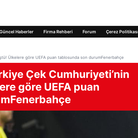
Güncel Haberler
Firma Rehberi
Forum
Çerez Politikas
 düştü! Ülkelere göre UEFA puan tablosunda son durumFenerbahçe
rkiye Çek Cumhuriyeti’nin
lere göre UEFA puan
rumFenerbahçe