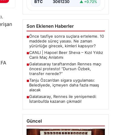
BTC
3061230
▲ +0.72%
ı.
erişan
Son Eklenen Haberler
Önce tasfiye sonra suçlara erteleme. 10
■
maddede süreç yasası. Ne zaman
yürürlüğe girecek, kimleri kapsıyor?
CANLI | Hapoel Beer Sheva – Kızıl Yıldız
■
Canlı Maç Anlatımı
EFA
Galatasaray taraftarından Rennes maçı
■
öncesi protesto! “Dursun Özbek,
transfer nerede?”
Tanju Özcan’dan sigara uygulaması:
■
Belediyede, içmeyen daha fazla maaş
alacak
Galatasaray, Rennes ile yenişemedi:
■
İstanbul’da kazanan çıkmadı!
Güncel