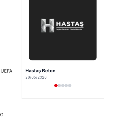
Enes Kaplan Avukatlık Bürosu
, UEFA
28/04/2026
SG