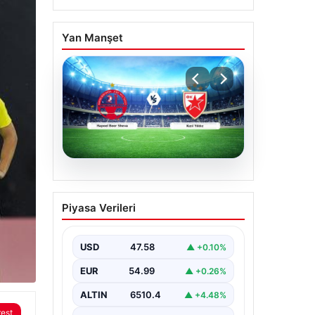
Yan Manşet
04.08.2026
CANLI | Hapoel Beer
Piyasa Verileri
Sheva – Kızıl Yıldız Canlı
Maç Anlatımı
USD
47.58
▲ +0.10%
EUR
54.99
▲ +0.26%
ALTIN
6510.4
▲ +4.48%
rest