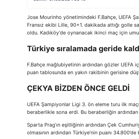
Jose Mourinho yönetimindeki F.Bahçe, UEFA Şampiy
Fransız ekibi Lille, 90+1. dakikada attığı golle sa
oldu. Kadıköy’de oynanacak ikinci maç için umut
Türkiye sıralamada geride kald
F.Bahçe mağlubiyetinin ardından gözler UEFA iç s
puan tablosunda en yakın rakibinin gerisine düş
ÇEKYA BİZDEN ÖNCE GELDİ
UEFA Şampiyonlar Ligi 3. ön eleme turu ilk maçı
beraberlikle sona erdi. Bu beraberliğin ardından
Sparta Prag’ın eşitliğinin ardından Çek Cumhuriy
olmasının ardından Türkiye’nin puanı 34.800’de k