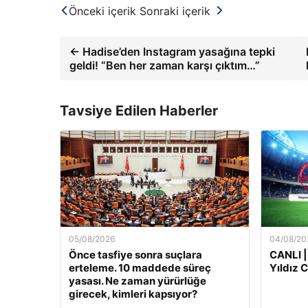
Önceki içerik
Sonraki içerik
← Hadise’den Instagram yasağına tepki
geldi! “Ben her zaman karşı çıktım…”
Tavsiye Edilen Haberler
05/08/2026
04/08/20
Önce tasfiye sonra suçlara
CANLI |
erteleme. 10 maddede süreç
Yıldız 
yasası. Ne zaman yürürlüğe
girecek, kimleri kapsıyor?