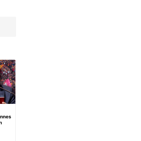
ennes
n