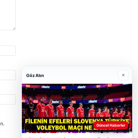
×
Göz Atın
n.
Güncel Haberler