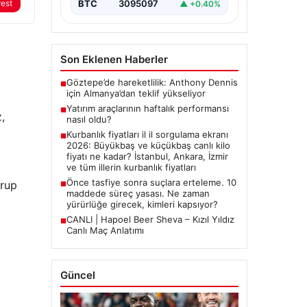
2026 Kurban Bayramı öncesinde
BTC
3095097
rest
▲ +0.40%
en çok merak edilen konulardan
biri olan kurbanlık fiyatları
netleşmeye…
Son Eklenen Haberler
Göztepe’de hareketlilik: Anthony Dennis
■
için Almanya’dan teklif yükseliyor
Yatırım araçlarının haftalık performansı
■
,
nasıl oldu?
Kurbanlık fiyatları il il sorgulama ekranı
■
2026: Büyükbaş ve küçükbaş canlı kilo
fiyatı ne kadar? İstanbul, Ankara, İzmir
ve tüm illerin kurbanlık fiyatları
Önce tasfiye sonra suçlara erteleme. 10
grup
■
maddede süreç yasası. Ne zaman
yürürlüğe girecek, kimleri kapsıyor?
CANLI | Hapoel Beer Sheva – Kızıl Yıldız
■
Canlı Maç Anlatımı
Güncel