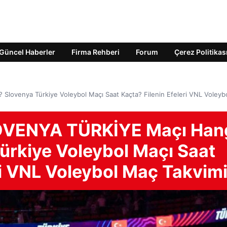
Güncel Haberler
Firma Rehberi
Forum
Çerez Politikas
lovenya Türkiye Voleybol Maçı Saat Kaçta? Filenin Efeleri VNL Voleyb
OVENYA TÜRKİYE Maçı Han
ürkiye Voleybol Maçı Saat
ri VNL Voleybol Maç Takvim