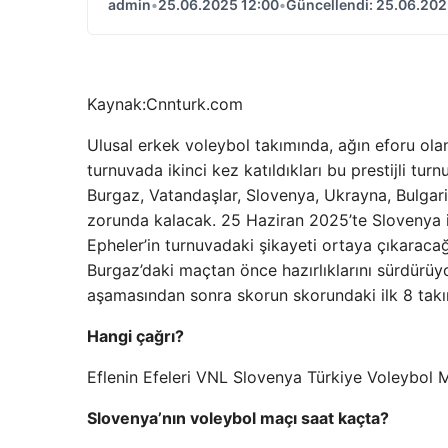
admin
•
25.06.2025 12:00
•
Güncellendi: 25.06.202
Kaynak:
Cnnturk.com
Ulusal erkek voleybol takımında, ağın eforu olan
turnuvada ikinci kez katıldıkları bu prestijli tu
Burgaz, Vatandaşlar, Slovenya, Ukrayna, Bulgar
zorunda kalacak. 25 Haziran 2025’te Slovenya il
Epheler’in turnuvadaki şikayeti ortaya çıkaracağ
Burgaz’daki maçtan önce hazırlıklarını sürdürüyor
aşamasından sonra skorun skorundaki ilk 8 takı
Hangi çağrı?
Eflenin Efeleri VNL Slovenya Türkiye Voleybol Ma
Slovenya’nın voleybol maçı saat kaçta?