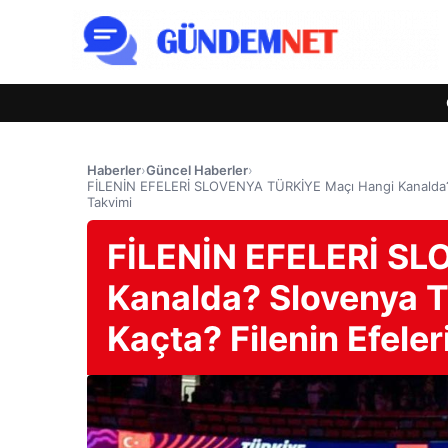
Haberler
›
Güncel Haberler
›
FİLENİN EFELERİ SLOVENYA TÜRKİYE Maçı Hangi Kanalda? S
Takvimi
FİLENİN EFELERİ SL
Kanalda? Slovenya T
Kaçta? Filenin Efele