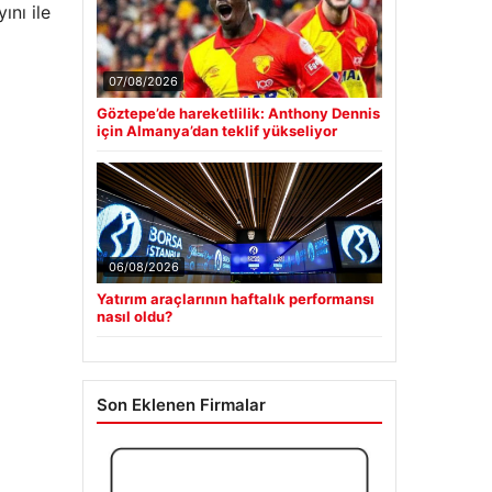
nı ile
07/08/2026
Göztepe’de hareketlilik: Anthony Dennis
için Almanya’dan teklif yükseliyor
06/08/2026
Yatırım araçlarının haftalık performansı
nasıl oldu?
Son Eklenen Firmalar