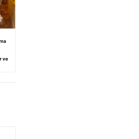
ama
r ve