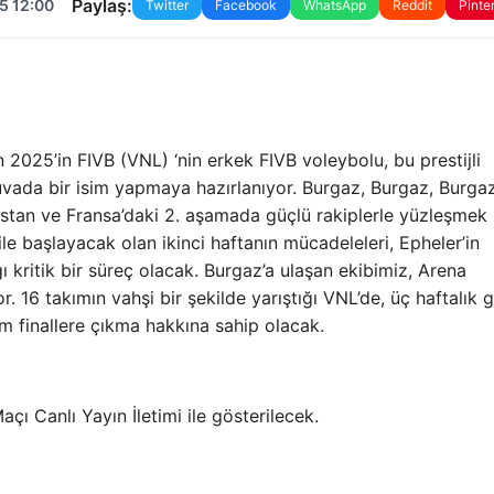
Paylaş:
5 12:00
Twitter
Facebook
WhatsApp
Reddit
Pinte
 2025’in FIVB (VNL) ‘nin erkek FIVB voleybolu, bu prestijli
rnuvada bir isim yapmaya hazırlanıyor. Burgaz, Burgaz, Burgaz
istan ve Fransa’daki 2. aşamada güçlü rakiplerle yüzleşmek
e başlayacak olan ikinci haftanın mücadeleleri, Epheler’in
ı kritik bir süreç olacak. Burgaz’a ulaşan ekibimiz, Arena
. 16 takımın vahşi bir şekilde yarıştığı VNL’de, üç haftalık 
m finallere çıkma hakkına sahip olacak.
çı Canlı Yayın İletimi ile gösterilecek.