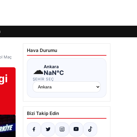
ı
Hava Durumu
ol Maç
☁
Ankara
NaN°C
gi
ŞEHIR SEÇ
i
Bizi Takip Edin