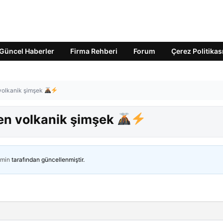
Güncel Haberler
Firma Rehberi
Forum
Çerez Politikas
volkanik şimşek
en volkanik şimşek
min
tarafından güncellenmiştir.