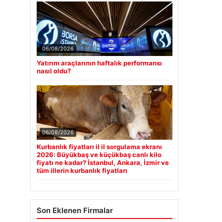
06/08/2026
Yatırım araçlarının haftalık performansı
nasıl oldu?
06/08/2026
Kurbanlık fiyatları il il sorgulama ekranı
2026: Büyükbaş ve küçükbaş canlı kilo
fiyatı ne kadar? İstanbul, Ankara, İzmir ve
tüm illerin kurbanlık fiyatları
Son Eklenen Firmalar