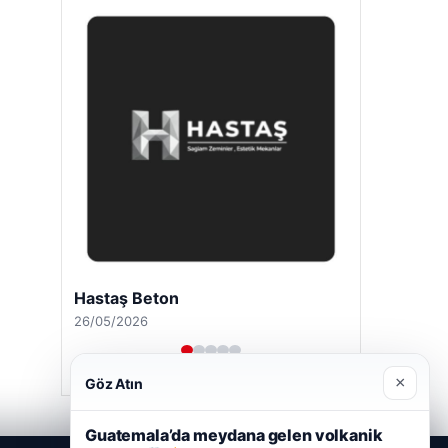
Enes Kaplan Avukatlık Bürosu
28/04/2026
×
Göz Atın
Guatemala’da meydana gelen volkanik