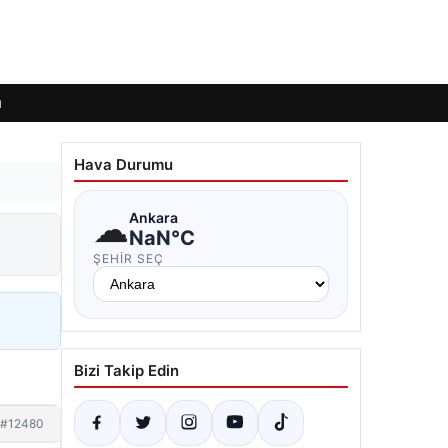
ı
Hava Durumu
☁
Ankara
NaN°C
ŞEHIR SEÇ
Bizi Takip Edin
#12480