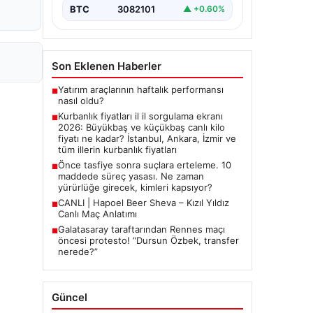
2026 Kurban Bayramı öncesinde en
BTC
3082101
▲ +0.60%
çok merak edilen konulardan biri
olan kurbanlık fiyatları netleşmeye…
Son Eklenen Haberler
Yatırım araçlarının haftalık performansı
■
nasıl oldu?
Kurbanlık fiyatları il il sorgulama ekranı
■
2026: Büyükbaş ve küçükbaş canlı kilo
fiyatı ne kadar? İstanbul, Ankara, İzmir ve
tüm illerin kurbanlık fiyatları
Önce tasfiye sonra suçlara erteleme. 10
■
maddede süreç yasası. Ne zaman
yürürlüğe girecek, kimleri kapsıyor?
CANLI | Hapoel Beer Sheva – Kızıl Yıldız
■
Canlı Maç Anlatımı
Galatasaray taraftarından Rennes maçı
■
öncesi protesto! “Dursun Özbek, transfer
nerede?”
Güncel