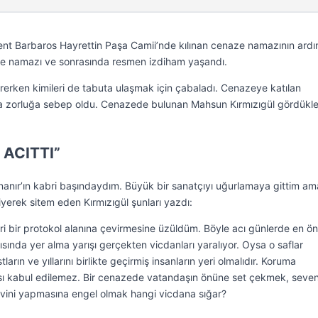
vent Barbaros Hayrettin Paşa Camii’nde kılınan cenaze namazının ard
ze namazı ve sonrasında resmen izdiham yaşandı.
irerken kimileri de tabuta ulaşmak için çabaladı. Cenazeye katılan
nda zorluğa sebep oldu. Cenazede bulunan Mahsun Kırmızıgül gördükle
 ACITTI”
nır’ın kabri başındaydım. Büyük bir sanatçıyı uğurlamaya gittim am
diyerek sitem eden Kırmızıgül şunları yazdı:
eri bir protokol alanına çevirmesine üzüldüm. Böyle acı günlerde en ö
ında yer alma yarışı gerçekten vicdanları yaralıyor. Oysa o saflar
ların ve yıllarını birlikte geçirmiş insanların yeri olmalıdır. Koruma
lması kabul edilemez. Bir cenazede vatandaşın önüne set çekmek, sevenl
evini yapmasına engel olmak hangi vicdana sığar?