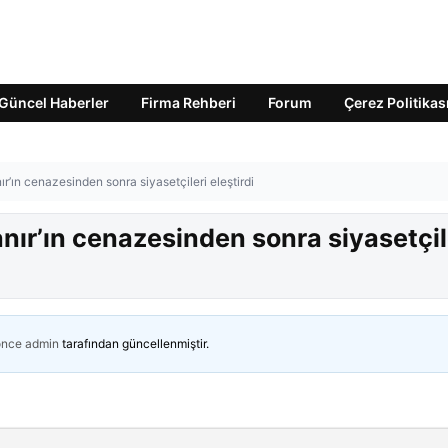
Güncel Haberler
Firma Rehberi
Forum
Çerez Politikas
r’ın cenazesinden sonra siyasetçileri eleştirdi
nır’ın cenazesinden sonra siyasetçil
önce
admin
tarafından güncellenmiştir.