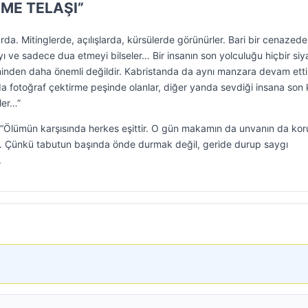
ÇME TELAŞI”
rda. Mitinglerde, açılışlarda, kürsülerde görünürler. Bari bir cenazede
ı ve sadece dua etmeyi bilseler… Bir insanın son yolculuğu hiçbir siy
inden daha önemli değildir. Kabristanda da aynı manzara devam etti. 
a fotoğraf çektirme peşinde olanlar, diğer yanda sevdiği insana son
ler…”
“Ölümün karşısında herkes eşittir. O gün makamın da unvanın da ko
ur. Çünkü tabutun başında önde durmak değil, geride durup saygı
.