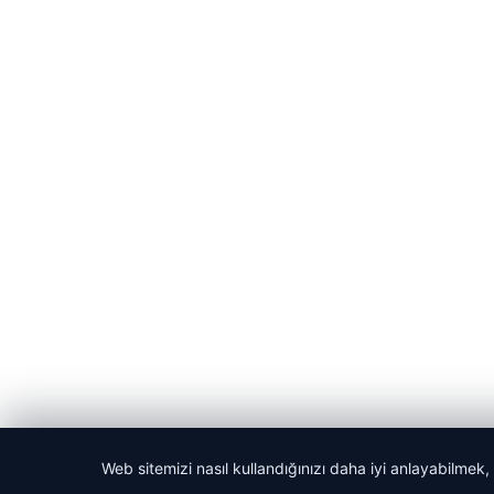
Web sitemizi nasıl kullandığınızı daha iyi anlayabilmek,
© 2026 GündemNET – Güncel Haberler