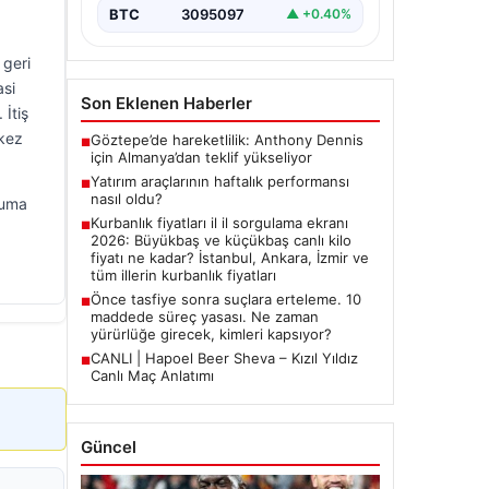
BTC
3095097
▲ +0.40%
 geri
asi
Son Eklenen Haberler
İtiş
 kez
Göztepe’de hareketlilik: Anthony Dennis
■
için Almanya’dan teklif yükseliyor
Yatırım araçlarının haftalık performansı
■
nasıl oldu?
ruma
Kurbanlık fiyatları il il sorgulama ekranı
■
2026: Büyükbaş ve küçükbaş canlı kilo
fiyatı ne kadar? İstanbul, Ankara, İzmir ve
tüm illerin kurbanlık fiyatları
Önce tasfiye sonra suçlara erteleme. 10
■
maddede süreç yasası. Ne zaman
yürürlüğe girecek, kimleri kapsıyor?
CANLI | Hapoel Beer Sheva – Kızıl Yıldız
■
Canlı Maç Anlatımı
Güncel