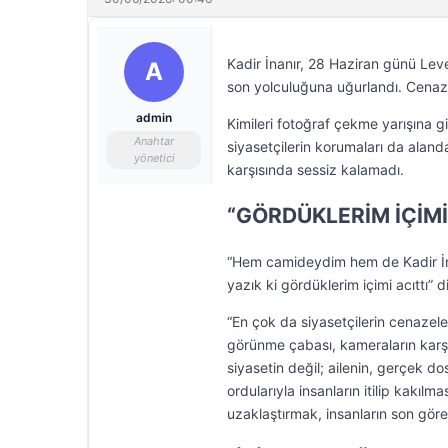
Kadir İnanır, 28 Haziran günü Le
A
son yolculuğuna uğurlandı. Cena
admin
Kimileri fotoğraf çekme yarışına g
Anahtar
siyasetçilerin korumaları da ala
yönetici
karşısında sessiz kalamadı.
“GÖRDÜKLERİM İÇİMİ
“Hem camideydim hem de Kadir İna
yazık ki gördüklerim içimi acıttı” 
“En çok da siyasetçilerin cenazel
görünme çabası, kameraların karşıs
siyasetin değil; ailenin, gerçek dost
ordularıyla insanların itilip kakı
uzaklaştırmak, insanların son gör