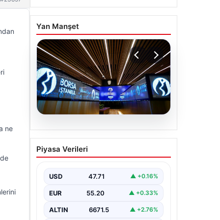
Yan Manşet
ından
ri
06.08.2026
a ne
Yatırım araçlarının haftalık
Piyasa Verileri
performansı nasıl oldu?
nde
USD
47.71
▲ +0.16%
erini
EUR
55.20
▲ +0.33%
ALTIN
6671.5
▲ +2.76%