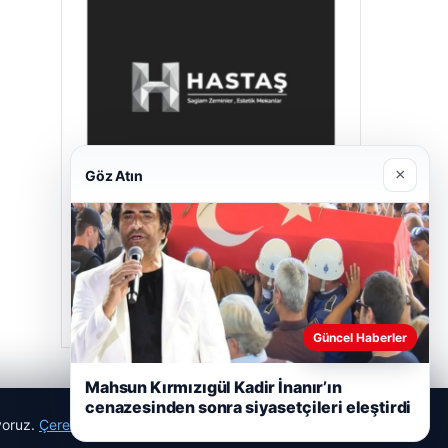
×
Göz Atın
Hastaş Beton
26/05/2026
Güncel Haberler
Mahsun Kırmızıgül Kadir İnanır’ın
cenazesinden sonra siyasetçileri eleştirdi
ıyoruz.
Çerez Politikamız
Reddet
Kabul Et