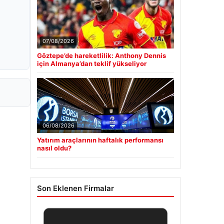
07/08/2026
Göztepe’de hareketlilik: Anthony Dennis
için Almanya’dan teklif yükseliyor
06/08/2026
Yatırım araçlarının haftalık performansı
nasıl oldu?
Son Eklenen Firmalar