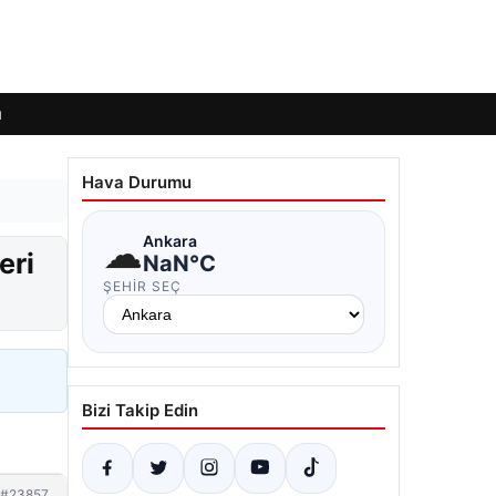
ı
Hava Durumu
☁
Ankara
eri
NaN°C
ŞEHIR SEÇ
Bizi Takip Edin
#23857