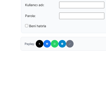
Kullanıcı adı:
Parola:
Beni hatırla
Paylaş: