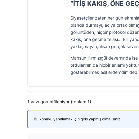
“İTİŞ KAKIŞ, ÖNE GE
Siyasetçiler zaten her gün ekranla
planda durmayı, acıya ortak olmay
görüntüden, hiçbir protokol düzen
kakış, öne geçme telaşı… Bir yand
yaklaşmaya çalışan gerçek seven
Mahsun Kırmızıgül devamında ise 
ordularının da hiçbir anlamı yokt
gösterebilmek asıl erdemdir” dedi
1 yazı görüntüleniyor (toplam 1)
Bu konuyu yanıtlamak için giriş yapmış olmalısınız.