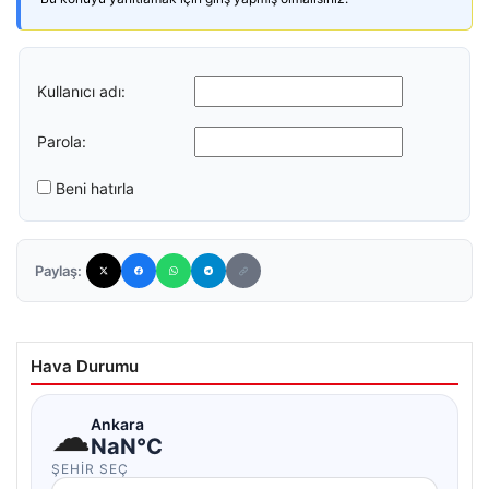
Kullanıcı adı:
Parola:
Beni hatırla
Paylaş:
Hava Durumu
☁
Ankara
NaN°C
ŞEHIR SEÇ