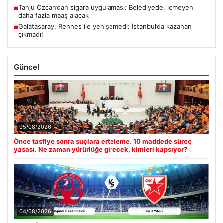
Tanju Özcan’dan sigara uygulaması: Belediyede, içmeyen
■
daha fazla maaş alacak
Galatasaray, Rennes ile yenişemedi: İstanbul’da kazanan
■
çıkmadı!
Güncel
05/08/2026
Önce tasfiye sonra suçlara erteleme. 10 maddede süreç
yasası. Ne zaman yürürlüğe girecek, kimleri kapsıyor?
04/08/2026