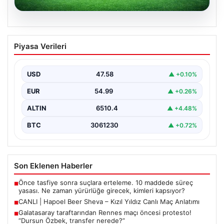
04.08.2026
CANLI | Hapoel Beer Sheva – Kızıl Yıldız
Piyasa Verileri
Canlı Maç Anlatımı
USD
47.58
▲ +0.10%
EUR
54.99
▲ +0.26%
ALTIN
6510.4
▲ +4.48%
BTC
3061230
▲ +0.72%
Son Eklenen Haberler
Önce tasfiye sonra suçlara erteleme. 10 maddede süreç
■
yasası. Ne zaman yürürlüğe girecek, kimleri kapsıyor?
CANLI | Hapoel Beer Sheva – Kızıl Yıldız Canlı Maç Anlatımı
■
Galatasaray taraftarından Rennes maçı öncesi protesto!
■
“Dursun Özbek, transfer nerede?”