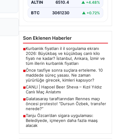
BTC
3061230
▲ +0.72%
Son Eklenen Haberler
Kurbanlık fiyatları il il sorgulama ekranı
■
2026: Büyükbaş ve küçükbaş canlı kilo
fiyatı ne kadar? İstanbul, Ankara, İzmir ve
tüm illerin kurbanlık fiyatları
Önce tasfiye sonra suçlara erteleme. 10
■
maddede süreç yasası. Ne zaman
yürürlüğe girecek, kimleri kapsıyor?
CANLI | Hapoel Beer Sheva – Kızıl Yıldız
■
Canlı Maç Anlatımı
Galatasaray taraftarından Rennes maçı
■
öncesi protesto! “Dursun Özbek, transfer
nerede?”
Tanju Özcan’dan sigara uygulaması:
■
Belediyede, içmeyen daha fazla maaş
alacak
Güncel