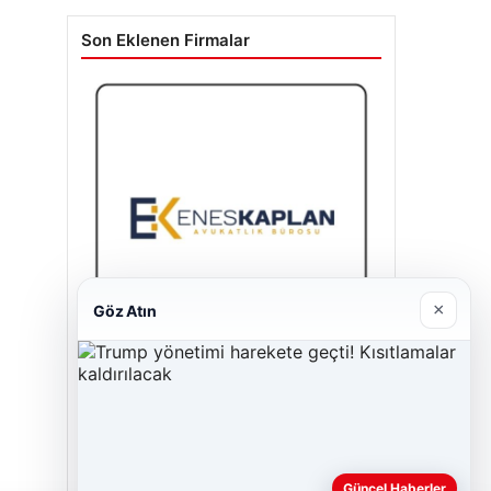
Son Eklenen Firmalar
×
Göz Atın
Enes Kaplan Avukatlık Bürosu
28/04/2026
Güncel Haberler