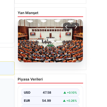
Yan Manşet
04.08.2026
CANLI | Hapoel Beer
Piyasa Verileri
Sheva – Kızıl Yıldız Canlı
Maç Anlatımı
USD
47.58
▲ +0.10%
EUR
54.99
▲ +0.26%
ALTIN
6510.4
▲ +4.48%