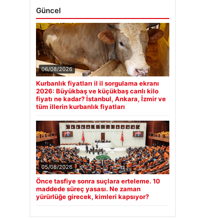
06/08/2026
Kurbanlık fiyatları il il sorgulama ekranı
2026: Büyükbaş ve küçükbaş canlı kilo
fiyatı ne kadar? İstanbul, Ankara, İzmir ve
tüm illerin kurbanlık fiyatları
05/08/2026
Önce tasfiye sonra suçlara erteleme. 10
maddede süreç yasası. Ne zaman
yürürlüğe girecek, kimleri kapsıyor?