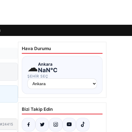
ı
Hava Durumu
☁
Ankara
NaN°C
ŞEHIR SEÇ
Bizi Takip Edin
#24415