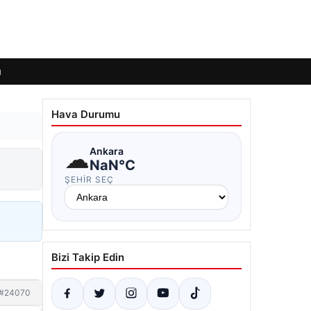
ı
Hava Durumu
☁
Ankara
NaN°C
ŞEHIR SEÇ
Bizi Takip Edin
#24070