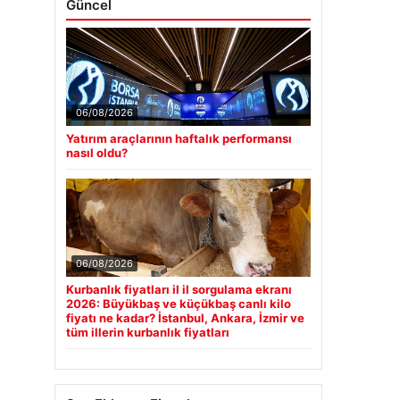
Güncel
06/08/2026
Yatırım araçlarının haftalık performansı
nasıl oldu?
06/08/2026
Kurbanlık fiyatları il il sorgulama ekranı
2026: Büyükbaş ve küçükbaş canlı kilo
fiyatı ne kadar? İstanbul, Ankara, İzmir ve
tüm illerin kurbanlık fiyatları