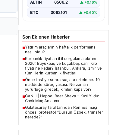
ALTIN
6506.2
▲ +0.16%
BTC
3082101
▲ +0.60%
Son Eklenen Haberler
Yatırım araçlarının haftalık performansı
■
nasıl oldu?
Kurbanlık fiyatları il il sorgulama ekranı
■
2026: Büyükbaş ve küçükbaş canlı kilo
fiyatı ne kadar? İstanbul, Ankara, İzmir ve
tüm illerin kurbanlık fiyatları
Önce tasfiye sonra suçlara erteleme. 10
■
maddede süreç yasası. Ne zaman
yürürlüğe girecek, kimleri kapsıyor?
CANLI | Hapoel Beer Sheva – Kızıl Yıldız
■
Canlı Maç Anlatımı
Galatasaray taraftarından Rennes maçı
■
öncesi protesto! “Dursun Özbek, transfer
nerede?”