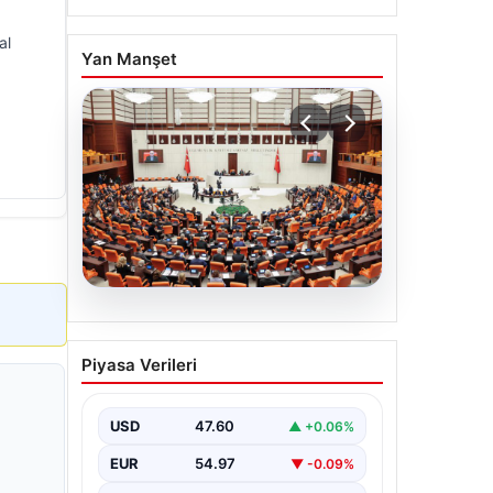
al
Yan Manşet
05.08.2026
Önce tasfiye sonra
Piyasa Verileri
suçlara erteleme. 10
maddede süreç yasası. Ne
zaman yürürlüğe girecek,
USD
47.60
▲ +0.06%
kimleri kapsıyor?
EUR
54.97
▼ -0.09%