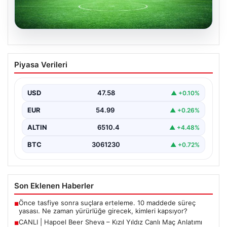
04.08.2026
CANLI | Hapoel Beer Sheva – Kızıl Yıldız
Piyasa Verileri
Canlı Maç Anlatımı
USD
47.58
▲ +0.10%
EUR
54.99
▲ +0.26%
ALTIN
6510.4
▲ +4.48%
BTC
3061230
▲ +0.72%
Son Eklenen Haberler
Önce tasfiye sonra suçlara erteleme. 10 maddede süreç
■
yasası. Ne zaman yürürlüğe girecek, kimleri kapsıyor?
CANLI | Hapoel Beer Sheva – Kızıl Yıldız Canlı Maç Anlatımı
■