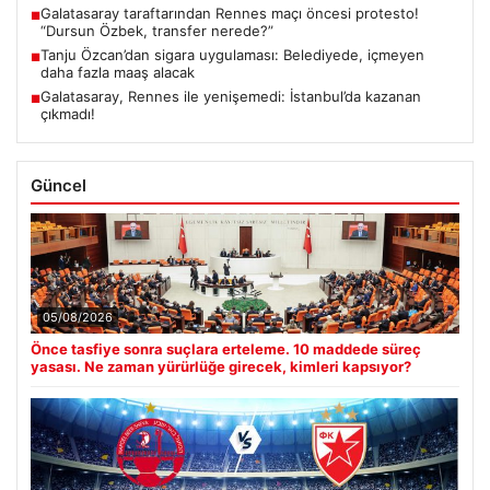
Galatasaray taraftarından Rennes maçı öncesi protesto!
■
“Dursun Özbek, transfer nerede?”
Tanju Özcan’dan sigara uygulaması: Belediyede, içmeyen
■
daha fazla maaş alacak
Galatasaray, Rennes ile yenişemedi: İstanbul’da kazanan
■
çıkmadı!
Güncel
05/08/2026
Önce tasfiye sonra suçlara erteleme. 10 maddede süreç
yasası. Ne zaman yürürlüğe girecek, kimleri kapsıyor?