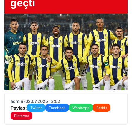
geçti
admin
•
02.07.2025 13:02
Paylaş:
Twitter
Facebook
WhatsApp
Reddit
Pinterest