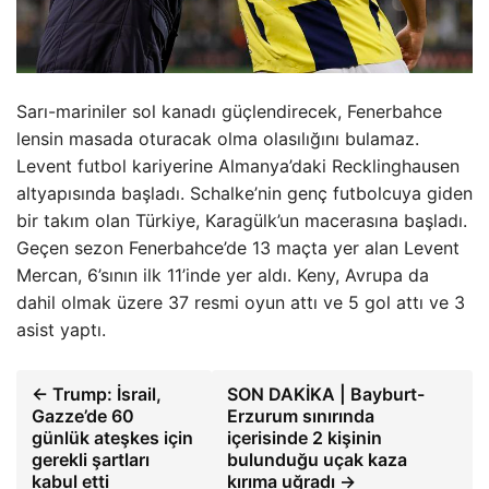
Sarı-mariniler sol kanadı güçlendirecek, Fenerbahce
lensin masada oturacak olma olasılığını bulamaz.
Levent futbol kariyerine Almanya’daki Recklinghausen
altyapısında başladı. Schalke’nin genç futbolcuya giden
bir takım olan Türkiye, Karagülk’un macerasına başladı.
Geçen sezon Fenerbahce’de 13 maçta yer alan Levent
Mercan, 6’sının ilk 11’inde yer aldı. Keny, Avrupa da
dahil olmak üzere 37 resmi oyun attı ve 5 gol attı ve 3
asist yaptı.
← Trump: İsrail,
SON DAKİKA | Bayburt-
Gazze’de 60
Erzurum sınırında
günlük ateşkes için
içerisinde 2 kişinin
gerekli şartları
bulunduğu uçak kaza
kabul etti
kırıma uğradı →