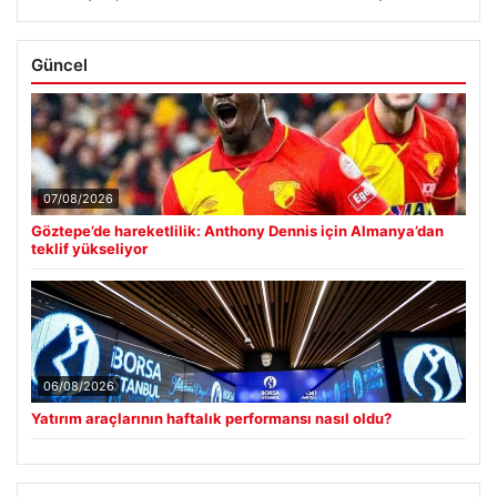
Güncel
07/08/2026
Göztepe’de hareketlilik: Anthony Dennis için Almanya’dan
teklif yükseliyor
06/08/2026
Yatırım araçlarının haftalık performansı nasıl oldu?