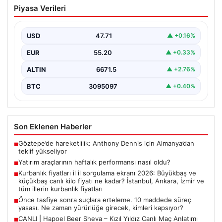
Kurbanlık fiyatları il il sorgulama ekranı
Piyasa Verileri
2026: Büyükbaş ve küçükbaş canlı kilo
fiyatı ne kadar? İstanbul, Ankara, İzmir
ve tüm illerin kurbanlık fiyatları
USD
47.71
▲ +0.16%
2026 Kurban Bayramı öncesinde en çok merak edilen
EUR
55.20
▲ +0.33%
konulardan biri olan kurbanlık fiyatları netleşmeye…
ALTIN
6671.5
▲ +2.76%
BTC
3095097
▲ +0.40%
Son Eklenen Haberler
Göztepe’de hareketlilik: Anthony Dennis için Almanya’dan
■
teklif yükseliyor
Yatırım araçlarının haftalık performansı nasıl oldu?
■
Kurbanlık fiyatları il il sorgulama ekranı 2026: Büyükbaş ve
■
küçükbaş canlı kilo fiyatı ne kadar? İstanbul, Ankara, İzmir ve
tüm illerin kurbanlık fiyatları
Önce tasfiye sonra suçlara erteleme. 10 maddede süreç
■
yasası. Ne zaman yürürlüğe girecek, kimleri kapsıyor?
CANLI | Hapoel Beer Sheva – Kızıl Yıldız Canlı Maç Anlatımı
■