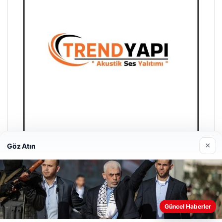
×
Göz Atın
Trend Yapı Akustik
18/04/2026
Güncel Haberler
Web sitemizi nasıl kullandığınızı daha iyi anlayabilmek,