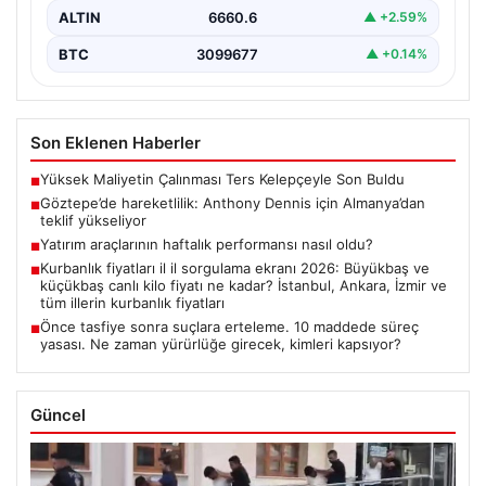
ALTIN
6660.6
▲ +2.59%
BTC
3099677
▲ +0.14%
Son Eklenen Haberler
Yüksek Maliyetin Çalınması Ters Kelepçeyle Son Buldu
■
Göztepe’de hareketlilik: Anthony Dennis için Almanya’dan
■
teklif yükseliyor
Yatırım araçlarının haftalık performansı nasıl oldu?
■
Kurbanlık fiyatları il il sorgulama ekranı 2026: Büyükbaş ve
■
küçükbaş canlı kilo fiyatı ne kadar? İstanbul, Ankara, İzmir ve
tüm illerin kurbanlık fiyatları
Önce tasfiye sonra suçlara erteleme. 10 maddede süreç
■
yasası. Ne zaman yürürlüğe girecek, kimleri kapsıyor?
Güncel