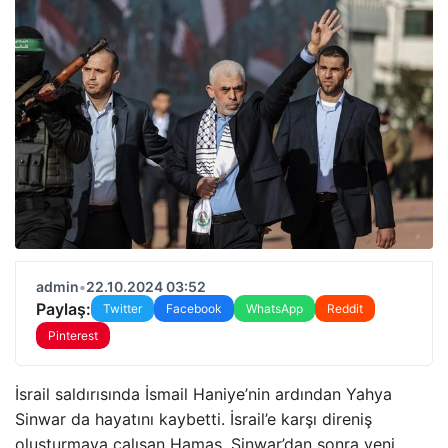
admin
•
22.10.2024 03:52
Paylaş:
Twitter
Facebook
WhatsApp
Reddit
Pinterest
İsrail saldırısında İsmail Haniye’nin ardından Yahya
Sinwar da hayatını kaybetti. İsrail’e karşı direniş
oluşturmaya çalışan Hamas, Sinwar’dan sonra yeni