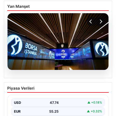
Yan Manşet
06.08.2026
Yatırım araçlarının haftalık performansı
Piyasa Verileri
nasıl oldu?
USD
47.74
▲ +0.18%
EUR
55.25
▲ +0.32%