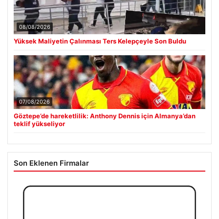
08/08/2026
Yüksek Maliyetin Çalınması Ters Kelepçeyle Son Buldu
07/08/2026
Göztepe’de hareketlilik: Anthony Dennis için Almanya’dan
teklif yükseliyor
Son Eklenen Firmalar