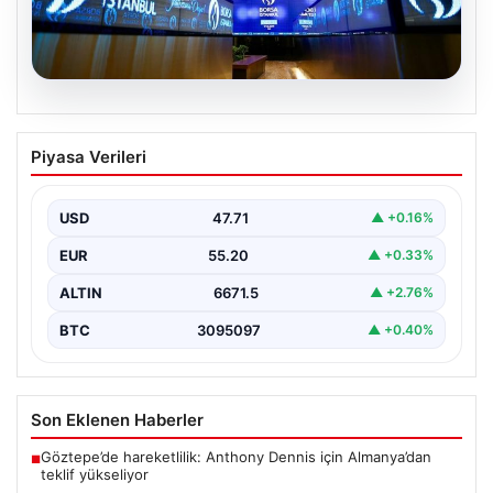
06.08.2026
Yatırım araçlarının haftalık performansı
Piyasa Verileri
nasıl oldu?
USD
47.71
▲ +0.16%
EUR
55.20
▲ +0.33%
ALTIN
6671.5
▲ +2.76%
BTC
3095097
▲ +0.40%
Son Eklenen Haberler
Göztepe’de hareketlilik: Anthony Dennis için Almanya’dan
■
teklif yükseliyor