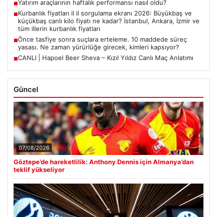
Yatırım araçlarının haftalık performansı nasıl oldu?
■
Kurbanlık fiyatları il il sorgulama ekranı 2026: Büyükbaş ve
■
küçükbaş canlı kilo fiyatı ne kadar? İstanbul, Ankara, İzmir ve
tüm illerin kurbanlık fiyatları
Önce tasfiye sonra suçlara erteleme. 10 maddede süreç
■
yasası. Ne zaman yürürlüğe girecek, kimleri kapsıyor?
CANLI | Hapoel Beer Sheva – Kızıl Yıldız Canlı Maç Anlatımı
■
Güncel
07/08/2026
Göztepe’de hareketlilik: Anthony Dennis için Almanya’dan
teklif yükseliyor