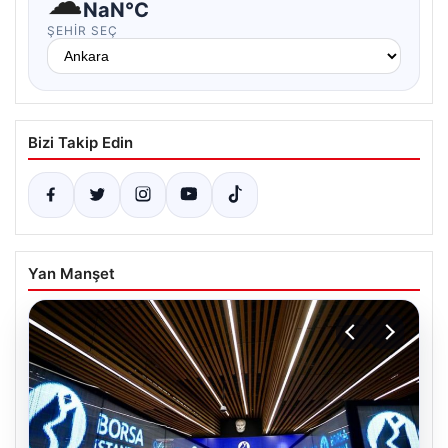
☁
NaN°C
ŞEHIR SEÇ
Bizi Takip Edin
Yan Manşet