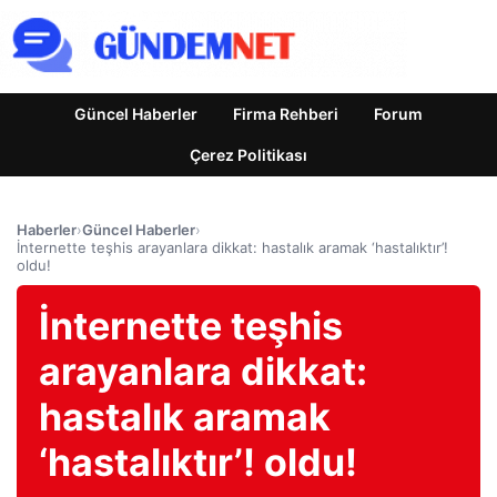
Güncel Haberler
Firma Rehberi
Forum
Çerez Politikası
Haberler
›
Güncel Haberler
›
İnternette teşhis arayanlara dikkat: hastalık aramak ‘hastalıktır’!
oldu!
İnternette teşhis
arayanlara dikkat:
hastalık aramak
‘hastalıktır’! oldu!