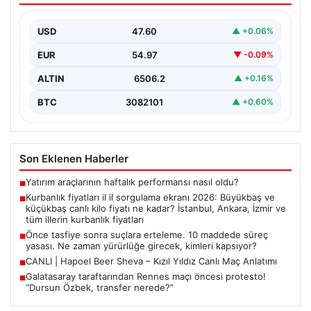
fiyatı ne kadar? İstanbul, Ankara, İzmir
ve tüm illerin kurbanlık fiyatları
USD
47.60
▲ +0.06%
2026 Kurban Bayramı öncesinde en çok merak edilen
EUR
54.97
▼ -0.09%
konulardan biri olan kurbanlık fiyatları netleşmeye…
ALTIN
6506.2
▲ +0.16%
BTC
3082101
▲ +0.60%
Son Eklenen Haberler
Yatırım araçlarının haftalık performansı nasıl oldu?
■
Kurbanlık fiyatları il il sorgulama ekranı 2026: Büyükbaş ve
■
küçükbaş canlı kilo fiyatı ne kadar? İstanbul, Ankara, İzmir ve
tüm illerin kurbanlık fiyatları
Önce tasfiye sonra suçlara erteleme. 10 maddede süreç
■
yasası. Ne zaman yürürlüğe girecek, kimleri kapsıyor?
CANLI | Hapoel Beer Sheva – Kızıl Yıldız Canlı Maç Anlatımı
■
Galatasaray taraftarından Rennes maçı öncesi protesto!
■
“Dursun Özbek, transfer nerede?”