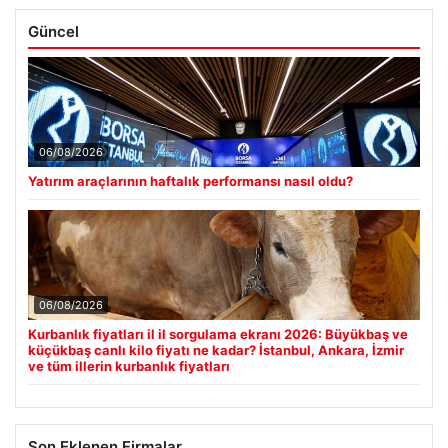
Güncel
06/08/2026
Yatırım araçlarının haftalık performansı nasıl oldu?
06/08/2026
Kurbanlık fiyatları il il sorgulama ekranı 2026: Büyükbaş ve
küçükbaş canlı kilo fiyatı ne kadar? İstanbul, Ankara, İzmir
ve tüm illerin kurbanlık fiyatları
Son Eklenen Firmalar