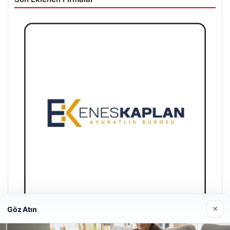
×
Göz Atın
Enes Kaplan Avukatlık Bürosu