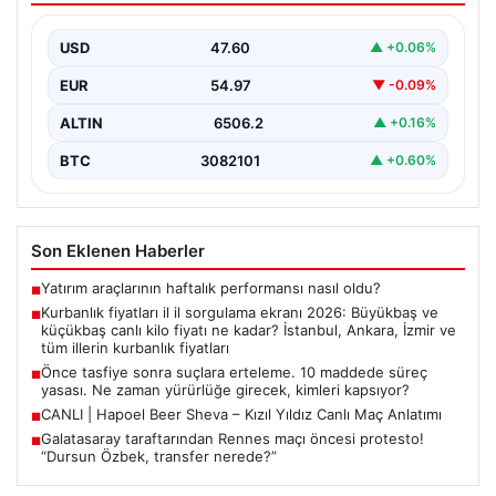
USD
47.60
▲ +0.06%
EUR
54.97
▼ -0.09%
ALTIN
6506.2
▲ +0.16%
BTC
3082101
▲ +0.60%
Son Eklenen Haberler
Yatırım araçlarının haftalık performansı nasıl oldu?
■
Kurbanlık fiyatları il il sorgulama ekranı 2026: Büyükbaş ve
■
küçükbaş canlı kilo fiyatı ne kadar? İstanbul, Ankara, İzmir ve
tüm illerin kurbanlık fiyatları
Önce tasfiye sonra suçlara erteleme. 10 maddede süreç
■
yasası. Ne zaman yürürlüğe girecek, kimleri kapsıyor?
CANLI | Hapoel Beer Sheva – Kızıl Yıldız Canlı Maç Anlatımı
■
Galatasaray taraftarından Rennes maçı öncesi protesto!
■
“Dursun Özbek, transfer nerede?”