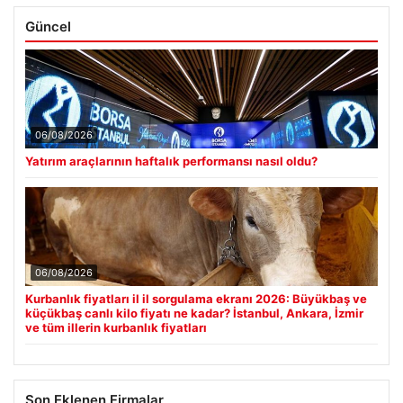
Güncel
06/08/2026
Yatırım araçlarının haftalık performansı nasıl oldu?
06/08/2026
Kurbanlık fiyatları il il sorgulama ekranı 2026: Büyükbaş ve
küçükbaş canlı kilo fiyatı ne kadar? İstanbul, Ankara, İzmir
ve tüm illerin kurbanlık fiyatları
Son Eklenen Firmalar