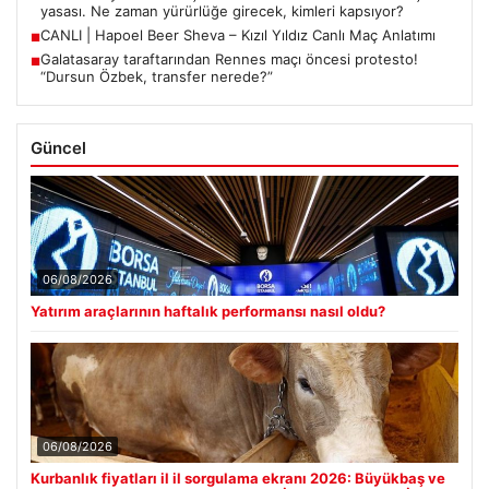
yasası. Ne zaman yürürlüğe girecek, kimleri kapsıyor?
CANLI | Hapoel Beer Sheva – Kızıl Yıldız Canlı Maç Anlatımı
■
Galatasaray taraftarından Rennes maçı öncesi protesto!
■
“Dursun Özbek, transfer nerede?”
Güncel
06/08/2026
Yatırım araçlarının haftalık performansı nasıl oldu?
06/08/2026
Kurbanlık fiyatları il il sorgulama ekranı 2026: Büyükbaş ve