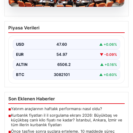
05.08.2026
Önce tasfiye sonra suçlara erteleme. 10
Piyasa Verileri
maddede süreç yasası. Ne zaman
yürürlüğe girecek, kimleri kapsıyor?
USD
47.60
▲ +0.06%
EUR
54.97
▼ -0.09%
ALTIN
6506.2
▲ +0.16%
BTC
3082101
▲ +0.60%
Son Eklenen Haberler
Yatırım araçlarının haftalık performansı nasıl oldu?
■
Kurbanlık fiyatları il il sorgulama ekranı 2026: Büyükbaş ve
■
küçükbaş canlı kilo fiyatı ne kadar? İstanbul, Ankara, İzmir ve
tüm illerin kurbanlık fiyatları
Önce tasfiye sonra suçlara erteleme. 10 maddede süreç
■