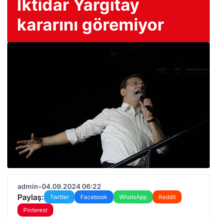
İktidar Yargıtay
kararını göremiyor
admin
•
04.09.2024 06:22
Paylaş:
Twitter
Facebook
WhatsApp
Reddit
Pinterest