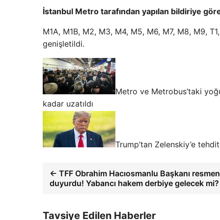
İstanbul Metro tarafından yapılan bildiriye gör
M1A, M1B, M2, M3, M4, M5, M6, M7, M8, M9, T1, T
genişletildi.
Metro ve Metrobus’taki yoğu
kadar uzatıldı
Trump’tan Zelenskiy’e tehdit
← TFF Obrahim Hacıosmanlu Başkanı resmen
duyurdu! Yabancı hakem derbiye gelecek mi?
Tavsiye Edilen Haberler