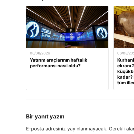
06/08/2026
06/08/20
Yatırım araçlarının haftalık
Kurbanlı
performansı nasıl oldu?
ekranı 
küçükbaş
kadar? 
tüm ille
Bir yanıt yazın
E-posta adresiniz yayınlanmayacak.
Gerekli ala