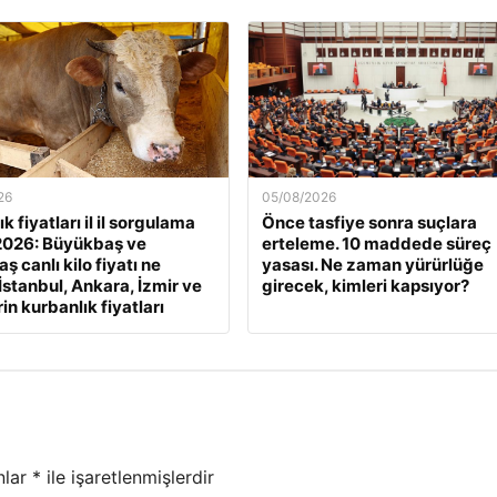
26
05/08/2026
k fiyatları il il sorgulama
Önce tasfiye sonra suçlara
2026: Büyükbaş ve
erteleme. 10 maddede süreç
 canlı kilo fiyatı ne
yasası. Ne zaman yürürlüğe
İstanbul, Ankara, İzmir ve
girecek, kimleri kapsıyor?
rin kurbanlık fiyatları
nlar
*
ile işaretlenmişlerdir