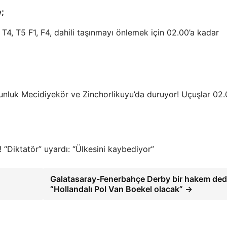
e;
4, T5 F1, F4, dahili taşınmayı önlemek için 02.00’a kadar
nluk Mecidiyekör ve Zinchorlikuyu’da duruyor! Uçuşlar 02.
! “Diktatör” uyardı: “Ülkesini kaybediyor”
Galatasaray-Fenerbahçe Derby bir hakem ded
“Hollandalı Pol Van Boekel olacak” →