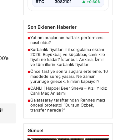
Özbek, Transfer Neredeyse?'”,
BTC
3082101
▲ +0.60%
“content”: “…
Son Eklenen Haberler
Yatırım araçlarının haftalık performansı
■
nasıl oldu?
Kurbanlık fiyatları il il sorgulama ekranı
■
2026: Büyükbaş ve küçükbaş canlı kilo
00’e
fiyatı ne kadar? İstanbul, Ankara, İzmir
ve tüm illerin kurbanlık fiyatları
Önce tasfiye sonra suçlara erteleme. 10
■
maddede süreç yasası. Ne zaman
yürürlüğe girecek, kimleri kapsıyor?
CANLI | Hapoel Beer Sheva – Kızıl Yıldız
■
Canlı Maç Anlatımı
Galatasaray taraftarından Rennes maçı
■
öncesi protesto! “Dursun Özbek,
i!
transfer nerede?”
Güncel