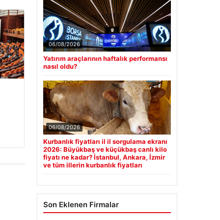
06/08/2026
Yatırım araçlarının haftalık performansı
nasıl oldu?
06/08/2026
Kurbanlık fiyatları il il sorgulama ekranı
2026: Büyükbaş ve küçükbaş canlı kilo
fiyatı ne kadar? İstanbul, Ankara, İzmir
ve tüm illerin kurbanlık fiyatları
Son Eklenen Firmalar