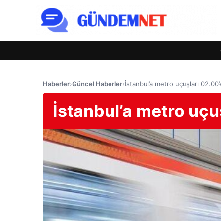
Haberler
›
Güncel Haberler
›
İstanbul’a metro uçuşları 02.00’
İstanbul’a metro uçuş