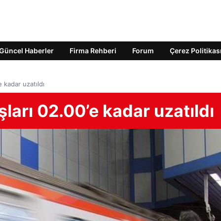
Güncel Haberler
Firma Rehberi
Forum
Çerez Politikas
e kadar uzatıldı
ları 02.00’e kadar uzatıldı