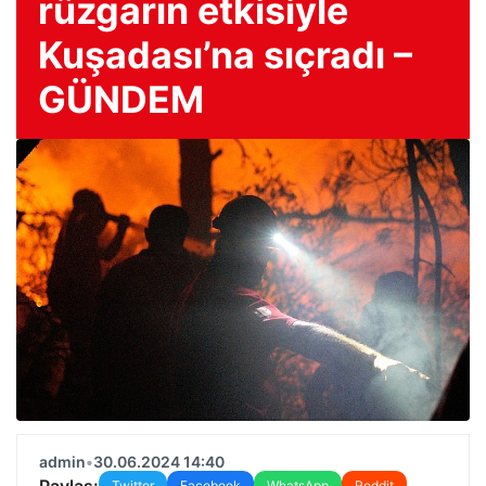
rüzgarın etkisiyle
Kuşadası’na sıçradı –
GÜNDEM
admin
•
30.06.2024 14:40
Paylaş:
Twitter
Facebook
WhatsApp
Reddit