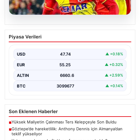
07.08.2026
Göztepe’de hareketlilik: Anthony
Piyasa Verileri
Dennis için Almanya’dan teklif
yükseliyor
USD
47.74
▲ +0.18%
Süper Lig temsilcisi Göztepe’nin orta sahasında görev
yapan Nijeryalı genç oyuncu Anthony Dennis, Alman…
EUR
55.25
▲ +0.32%
ALTIN
6660.6
▲ +2.59%
BTC
3099677
▲ +0.14%
Son Eklenen Haberler
Yüksek Maliyetin Çalınması Ters Kelepçeyle Son Buldu
■
Göztepe’de hareketlilik: Anthony Dennis için Almanya’dan
■
teklif yükseliyor