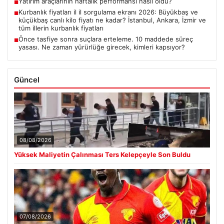
Yatırım araçlarının haftalık performansı nasıl oldu?
■
Kurbanlık fiyatları il il sorgulama ekranı 2026: Büyükbaş ve
■
küçükbaş canlı kilo fiyatı ne kadar? İstanbul, Ankara, İzmir ve
tüm illerin kurbanlık fiyatları
Önce tasfiye sonra suçlara erteleme. 10 maddede süreç
■
yasası. Ne zaman yürürlüğe girecek, kimleri kapsıyor?
Güncel
08/08/2026
Yüksek Maliyetin Çalınması Ters Kelepçeyle Son Buldu
07/08/2026