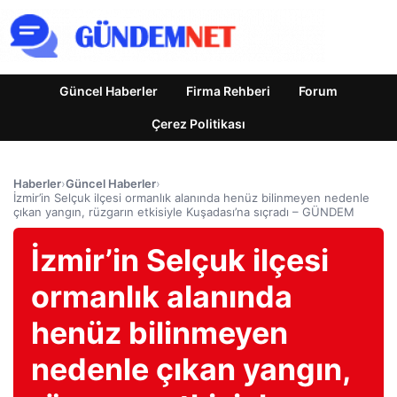
Güncel Haberler
Firma Rehberi
Forum
Çerez Politikası
Haberler
›
Güncel Haberler
›
İzmir’in Selçuk ilçesi ormanlık alanında henüz bilinmeyen nedenle
çıkan yangın, rüzgarın etkisiyle Kuşadası’na sıçradı – GÜNDEM
İzmir’in Selçuk ilçesi
ormanlık alanında
henüz bilinmeyen
nedenle çıkan yangın,