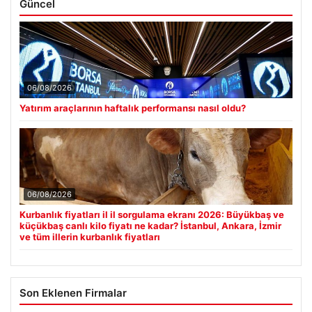
Güncel
06/08/2026
Yatırım araçlarının haftalık performansı nasıl oldu?
06/08/2026
Kurbanlık fiyatları il il sorgulama ekranı 2026: Büyükbaş ve
küçükbaş canlı kilo fiyatı ne kadar? İstanbul, Ankara, İzmir
ve tüm illerin kurbanlık fiyatları
Son Eklenen Firmalar