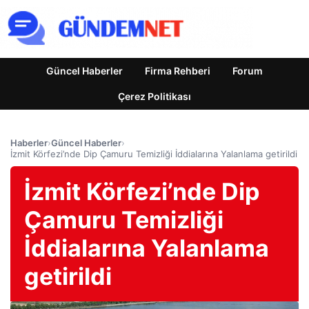
Güncel Haberler
Firma Rehberi
Forum
Çerez Politikası
Haberler
›
Güncel Haberler
›
İzmit Körfezi’nde Dip Çamuru Temizliği İddialarına Yalanlama getirildi
İzmit Körfezi’nde Dip
Çamuru Temizliği
İddialarına Yalanlama
getirildi