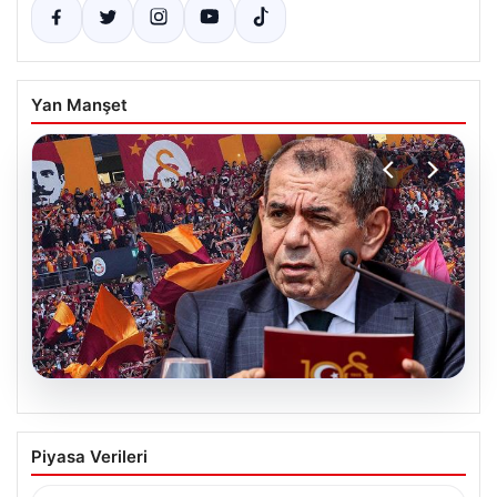
Yan Manşet
03.08.2026
Galatasaray taraftarından Rennes maçı
Piyasa Verileri
öncesi protesto! “Dursun Özbek,
transfer nerede?”