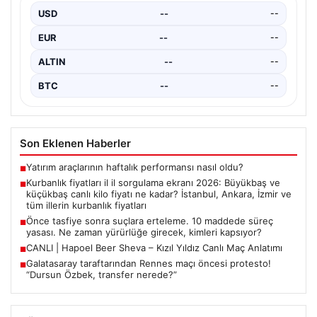
USD
--
--
{“title”: “Galatasaray Taraftarlarından Rennes Maçı
Öncesi Sıkıntılı Protesto! ‘Dursun Özbek, Transfer
EUR
--
--
Neredeyse?'”, “content”: “…
ALTIN
--
--
BTC
--
--
Son Eklenen Haberler
Yatırım araçlarının haftalık performansı nasıl oldu?
■
Kurbanlık fiyatları il il sorgulama ekranı 2026: Büyükbaş ve
■
küçükbaş canlı kilo fiyatı ne kadar? İstanbul, Ankara, İzmir ve
tüm illerin kurbanlık fiyatları
Önce tasfiye sonra suçlara erteleme. 10 maddede süreç
■
yasası. Ne zaman yürürlüğe girecek, kimleri kapsıyor?
CANLI | Hapoel Beer Sheva – Kızıl Yıldız Canlı Maç Anlatımı
■
Galatasaray taraftarından Rennes maçı öncesi protesto!
■
“Dursun Özbek, transfer nerede?”