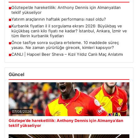
Göztepe’de hareketlilik: Anthony Dennis için Almanya’dan
■
teklif yükseliyor
Yatırım araçlarının haftalık performansı nasıl oldu?
■
Kurbanlık fiyatları il il sorgulama ekranı 2026: Büyükbaş ve
■
küçükbaş canlı kilo fiyatı ne kadar? İstanbul, Ankara, İzmir ve
tüm illerin kurbanlık fiyatları
Önce tasfiye sonra suçlara erteleme. 10 maddede süreç
■
yasası. Ne zaman yürürlüğe girecek, kimleri kapsıyor?
CANLI | Hapoel Beer Sheva – Kızıl Yıldız Canlı Maç Anlatımı
■
Güncel
07/08/2026
Göztepe’de hareketlilik: Anthony Dennis için Almanya’dan
teklif yükseliyor