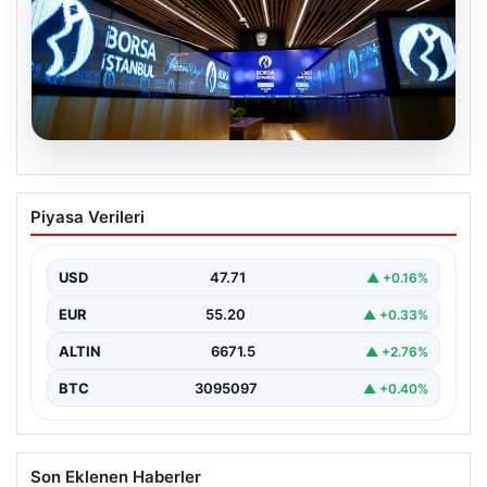
06.08.2026
Yatırım araçlarının haftalık performansı
Piyasa Verileri
nasıl oldu?
USD
47.71
▲ +0.16%
EUR
55.20
▲ +0.33%
ALTIN
6671.5
▲ +2.76%
BTC
3095097
▲ +0.40%
Son Eklenen Haberler