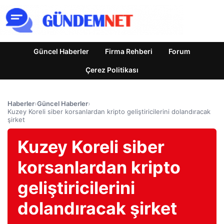
Güncel Haberler
Firma Rehberi
Forum
Çerez Politikası
Haberler
›
Güncel Haberler
›
Kuzey Koreli siber korsanlardan kripto geliştiricilerini dolandıracak
şirket
Kuzey Koreli siber
korsanlardan kripto
geliştiricilerini
dolandıracak şirket