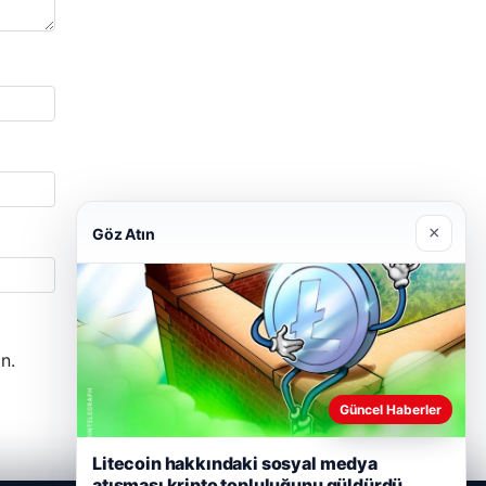
×
Göz Atın
n.
Güncel Haberler
Litecoin hakkındaki sosyal medya
atışması kripto topluluğunu güldürdü