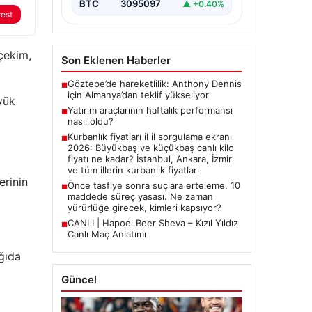
BTC
3095097
▲ +0.40%
rest
çekim,
Son Eklenen Haberler
Göztepe’de hareketlilik: Anthony Dennis
■
için Almanya’dan teklif yükseliyor
yük
Yatırım araçlarının haftalık performansı
■
nasıl oldu?
Kurbanlık fiyatları il il sorgulama ekranı
■
2026: Büyükbaş ve küçükbaş canlı kilo
fiyatı ne kadar? İstanbul, Ankara, İzmir
ve tüm illerin kurbanlık fiyatları
erinin
Önce tasfiye sonra suçlara erteleme. 10
■
maddede süreç yasası. Ne zaman
yürürlüğe girecek, kimleri kapsıyor?
CANLI | Hapoel Beer Sheva – Kızıl Yıldız
■
Canlı Maç Anlatımı
ğıda
Güncel