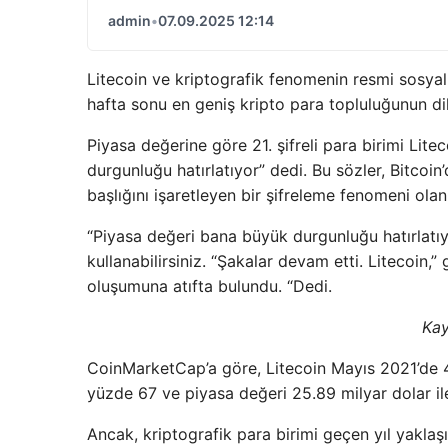
admin
•
07.09.2025 12:14
Litecoin ve kriptografik fenomenin resmi sosya
hafta sonu en geniş kripto para topluluğunun dik
Piyasa değerine göre 21. şifreli para birimi Lit
durgunluğu hatırlatıyor” dedi. Bu sözler, Bitcoi
başlığını işaretleyen bir şifreleme fenomeni ol
“Piyasa değeri bana büyük durgunluğu hatırlatıy
kullanabilirsiniz. “Şakalar devam etti. Litecoin,”
oluşumuna atıfta bulundu. “Dedi.
Ka
CoinMarketCap’a göre, Litecoin Mayıs 2021’de 4
yüzde 67 ve piyasa değeri 25.89 milyar dolar il
Ancak, kriptografik para birimi geçen yıl yaklaş