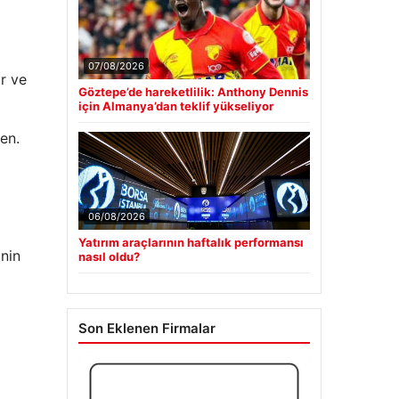
07/08/2026
ir ve
Göztepe’de hareketlilik: Anthony Dennis
için Almanya’dan teklif yükseliyor
en.
06/08/2026
Yatırım araçlarının haftalık performansı
inin
nasıl oldu?
Son Eklenen Firmalar