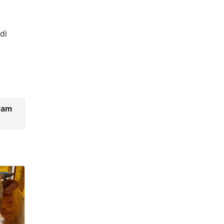
di
evam