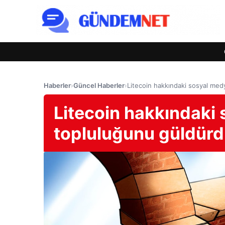
Haberler
›
Güncel Haberler
›
Litecoin hakkındaki sosyal med
Litecoin hakkındaki 
topluluğunu güldür