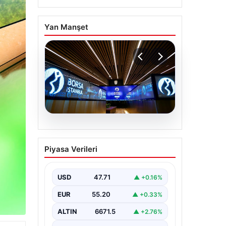
Yan Manşet
06.08.2026
Yatırım araçlarının
Piyasa Verileri
haftalık performansı
nasıl oldu?
USD
47.71
▲ +0.16%
EUR
55.20
▲ +0.33%
ALTIN
6671.5
▲ +2.76%