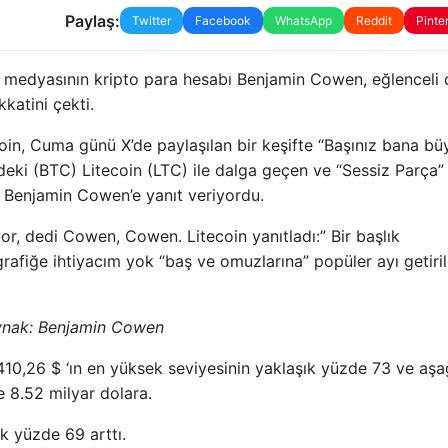
Paylaş:
Twitter
Facebook
WhatsApp
Reddit
Pinte
l medyasının kripto para hesabı Benjamin Cowen, eğlenceli 
katini çekti.
ecoin, Cuma günü X’de paylaşılan bir keşifte “Başınız bana bü
n’deki (BTC) Litecoin (LTC) ile dalga geçen ve “Sessiz Parça”
an Benjamin Cowen’e yanıt veriyordu.
or, dedi Cowen, Cowen. Litecoin yanıtladı:” Bir başlık
 grafiğe ihtiyacım yok “baş ve omuzlarına” popüler ayı getiril
ynak:
Benjamin Cowen
10,26 $ ‘ın en yüksek seviyesinin yaklaşık yüzde 73 ve aşa
e 8.52 milyar dolara.
ık yüzde 69 arttı.