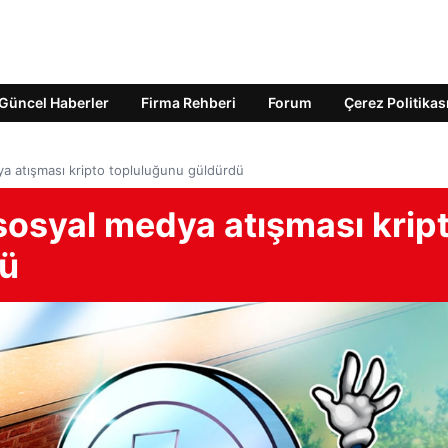
Güncel Haberler
Firma Rehberi
Forum
Çerez Politikas
ya atışması kripto topluluğunu güldürdü
sosyal medya atışması krip
dü