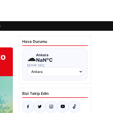
ı
Hava Durumu
to
☁
Ankara
NaN°C
ŞEHIR SEÇ
Bizi Takip Edin