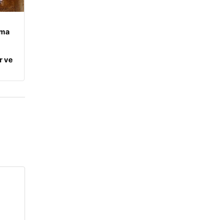
ama
r ve