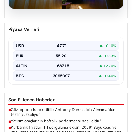
06.08.2026
Yatırım araçlarının haftalık performansı
Piyasa Verileri
nasıl oldu?
USD
47.71
▲ +0.16%
EUR
55.20
▲ +0.33%
ALTIN
6671.5
▲ +2.76%
BTC
3095097
▲ +0.40%
Son Eklenen Haberler
Göztepe’de hareketlilik: Anthony Dennis için Almanya’dan
■
teklif yükseliyor
Yatırım araçlarının haftalık performansı nasıl oldu?
■
Kurbanlık fiyatları il il sorgulama ekranı 2026: Büyükbaş ve
■