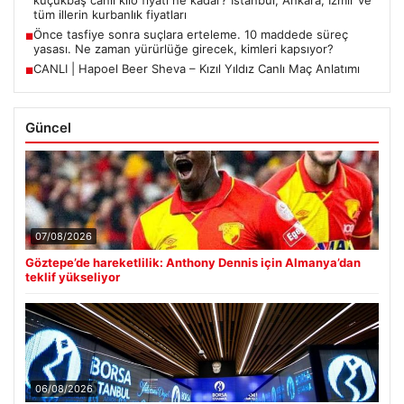
küçükbaş canlı kilo fiyatı ne kadar? İstanbul, Ankara, İzmir ve
tüm illerin kurbanlık fiyatları
Önce tasfiye sonra suçlara erteleme. 10 maddede süreç
■
yasası. Ne zaman yürürlüğe girecek, kimleri kapsıyor?
CANLI | Hapoel Beer Sheva – Kızıl Yıldız Canlı Maç Anlatımı
■
Güncel
07/08/2026
Göztepe’de hareketlilik: Anthony Dennis için Almanya’dan
teklif yükseliyor
06/08/2026