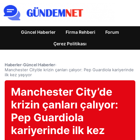
Güncel Haberler
Firma Rehberi
Forum
Çerez Politikası
Haberler
›
Güncel Haberler
›
Manchester City’de krizin çanları çalıyor: Pep Guardiola kariyerinde
ilk kez yaşıyor
Manchester City’de
krizin çanları çalıyor:
Pep Guardiola
kariyerinde ilk kez