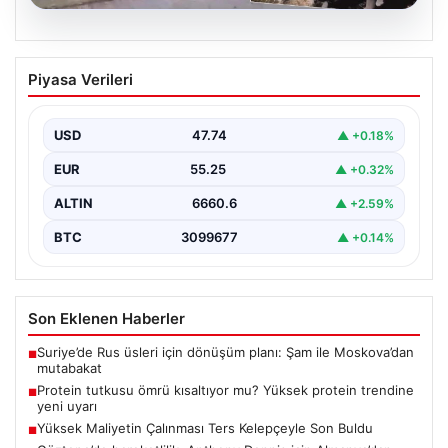
07.08.2026
Göztepe’de hareketlilik: Anthony
Piyasa Verileri
Dennis için Almanya’dan teklif
yükseliyor
USD
47.74
▲ +0.18%
Süper Lig temsilcisi Göztepe’nin orta sahasında görev
yapan Nijeryalı genç oyuncu Anthony Dennis, Alman…
EUR
55.25
▲ +0.32%
ALTIN
6660.6
▲ +2.59%
BTC
3099677
▲ +0.14%
Son Eklenen Haberler
Suriye’de Rus üsleri için dönüşüm planı: Şam ile Moskova’dan
■
mutabakat
Protein tutkusu ömrü kısaltıyor mu? Yüksek protein trendine
■
yeni uyarı
Yüksek Maliyetin Çalınması Ters Kelepçeyle Son Buldu
■