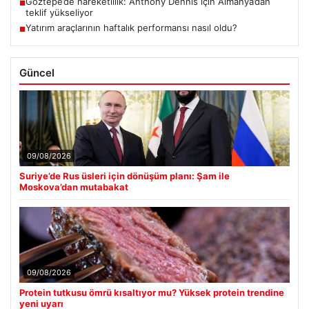
Göztepe’de hareketlilik: Anthony Dennis için Almanya’dan
■
teklif yükseliyor
Yatırım araçlarının haftalık performansı nasıl oldu?
■
Güncel
09/08/2026
Suriye’de Rus üsleri için dönüşüm planı: Şam ile
Moskova’dan mutabakat
09/08/2026
Protein tutkusu ömrü kısaltıyor mu? Yüksek protein trendine
yeni uyarı