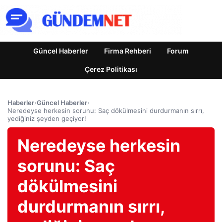
Güncel Haberler
Firma Rehberi
Forum
Çerez Politikası
Haberler
›
Güncel Haberler
›
Neredeyse herkesin sorunu: Saç dökülmesini durdurmanın sırrı,
yediğiniz şeyden geçiyor!
Neredeyse herkesin
sorunu: Saç
dökülmesini
durdurmanın sırrı,