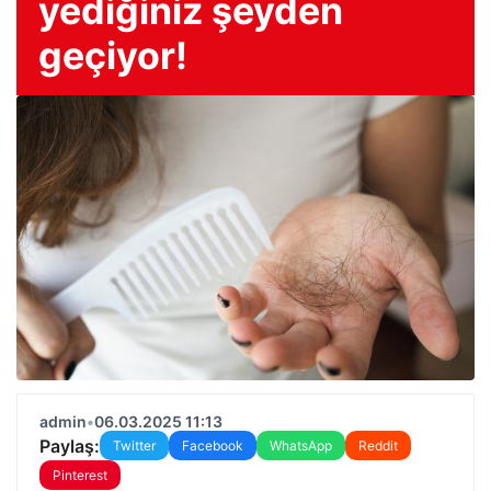
yediğiniz şeyden
geçiyor!
admin
•
06.03.2025 11:13
Paylaş:
Twitter
Facebook
WhatsApp
Reddit
Pinterest