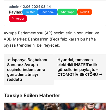
admin
•
12.06.2024 03:44
Paylaş:
Twitter
Facebook
WhatsApp
Reddit
Pinterest
Avrupa Parlamentosu (AP) seçimlerinin sonuçları ve
ABD Merkez Bankası’nın (Fed) faiz kararı bu hafta
piyasa trendlerini belirleyecek.
← İspanya Başbakanı
Hyundai, tamamen
Sanchez Avrupa
elektrikli INSTER’ın ilk
seçimlerinden sonra
görsellerini paylaştı. –
geri adım atmayı
OTOMOTİV SEKTÖRÜ →
reddetti
Tavsiye Edilen Haberler