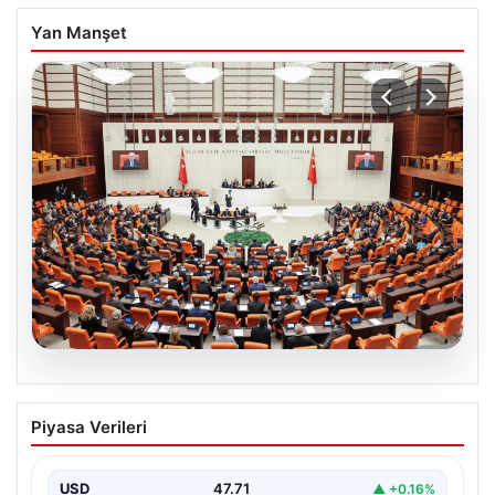
Yan Manşet
05.08.2026
Önce tasfiye sonra suçlara erteleme. 10
Piyasa Verileri
maddede süreç yasası. Ne zaman
yürürlüğe girecek, kimleri kapsıyor?
USD
47.71
▲ +0.16%