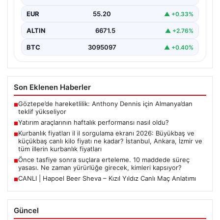
EUR
55.20
▲ +0.33%
ALTIN
6671.5
▲ +2.76%
BTC
3095097
▲ +0.40%
Son Eklenen Haberler
Göztepe’de hareketlilik: Anthony Dennis için Almanya’dan
■
teklif yükseliyor
Yatırım araçlarının haftalık performansı nasıl oldu?
■
Kurbanlık fiyatları il il sorgulama ekranı 2026: Büyükbaş ve
■
küçükbaş canlı kilo fiyatı ne kadar? İstanbul, Ankara, İzmir ve
tüm illerin kurbanlık fiyatları
Önce tasfiye sonra suçlara erteleme. 10 maddede süreç
■
yasası. Ne zaman yürürlüğe girecek, kimleri kapsıyor?
CANLI | Hapoel Beer Sheva – Kızıl Yıldız Canlı Maç Anlatımı
■
Güncel