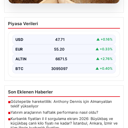
06.08.2026
Kurbanlık fiyatları il il sorgulama ekranı
Piyasa Verileri
2026: Büyükbaş ve küçükbaş canlı kilo
fiyatı ne kadar? İstanbul, Ankara, İzmir
ve tüm illerin kurbanlık fiyatları
USD
47.71
▲ +0.16%
2026 Kurban Bayramı öncesinde en çok merak edilen
EUR
55.20
▲ +0.33%
konulardan biri olan kurbanlık fiyatları netleşmeye…
ALTIN
6671.5
▲ +2.76%
BTC
3095097
▲ +0.40%
Son Eklenen Haberler
Göztepe’de hareketlilik: Anthony Dennis için Almanya’dan
■
teklif yükseliyor
Yatırım araçlarının haftalık performansı nasıl oldu?
■
Kurbanlık fiyatları il il sorgulama ekranı 2026: Büyükbaş ve
■
küçükbaş canlı kilo fiyatı ne kadar? İstanbul, Ankara, İzmir ve
tüm illerin kurbanlık fiyatları