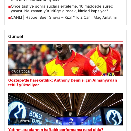
Önce tasfiye sonra suçlara erteleme. 10 maddede süreç
■
yasası. Ne zaman yürürlüğe girecek, kimleri kapsıyor?
CANLI | Hapoel Beer Sheva – Kızıl Yıldız Canlı Maç Anlatımı
■
Güncel
07/08/2026
Göztepe’de hareketlilik: Anthony Dennis için Almanya’dan
teklif yükseliyor
06/08/2026
Yatırım araçlarının haftalık performansı nasıl oldu?