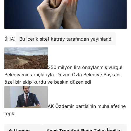
(İHA)
Bu içerik sitef katray tarafından yayınlandı
250 milyon lira onaylanmış vurgu!
Belediyenin araçlarıyla. Düzce Özla Belediye Başkanı,
özel bir ekip kurdu ve baskın düzenledi
AK Özdemir partisinin muhalefetine
tepki
← Uzman
Kayıt Transferi Flash Talip: İngiliz