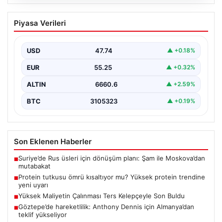
07.08.2026
Göztepe’de hareketlilik: Anthony
Piyasa Verileri
Dennis için Almanya’dan teklif
yükseliyor
USD
47.74
▲ +0.18%
Süper Lig temsilcisi Göztepe’nin orta sahasında görev
yapan Nijeryalı genç oyuncu Anthony Dennis, Alman…
EUR
55.25
▲ +0.32%
ALTIN
6660.6
▲ +2.59%
BTC
3105323
▲ +0.19%
Son Eklenen Haberler
Suriye’de Rus üsleri için dönüşüm planı: Şam ile Moskova’dan
■
mutabakat
Protein tutkusu ömrü kısaltıyor mu? Yüksek protein trendine
■
yeni uyarı
Yüksek Maliyetin Çalınması Ters Kelepçeyle Son Buldu
■
Göztepe’de hareketlilik: Anthony Dennis için Almanya’dan
■
teklif yükseliyor