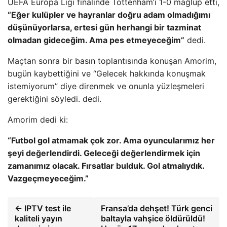
UEFA Europa Ligi finalinde Tottenham’ı 1-0 mağlup etti,
“Eğer kulüpler ve hayranlar doğru adam olmadığımı
düşünüyorlarsa, ertesi gün herhangi bir tazminat
olmadan gideceğim. Ama pes etmeyeceğim”
dedi.
Maçtan sonra bir basın toplantısında konuşan Amorim,
bugün kaybettiğini ve “Gelecek hakkında konuşmak
istemiyorum” diye direnmek ve onunla yüzleşmeleri
gerektiğini söyledi. dedi.
Amorim dedi ki:
“Futbol gol atmamak çok zor. Ama oyuncularımız her
şeyi değerlendirdi. Geleceği değerlendirmek için
zamanımız olacak. Fırsatlar bulduk. Gol atmalıydık.
Vazgeçmeyeceğim.”
← IPTV test ile
Fransa’da dehşet! Türk genci
kaliteli yayın
baltayla vahşice öldürüldü!