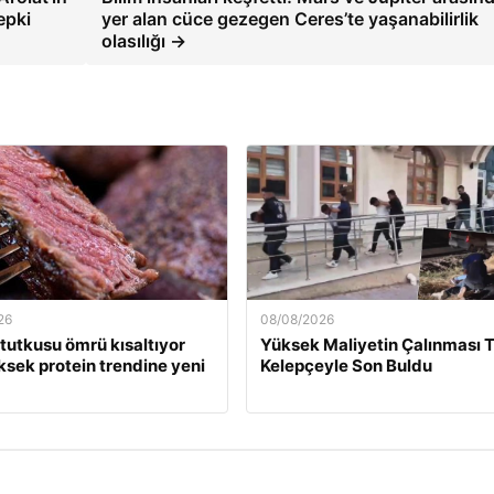
epki
yer alan cüce gezegen Ceres’te yaşanabilirlik
olasılığı →
26
08/08/2026
 tutkusu ömrü kısaltıyor
Yüksek Maliyetin Çalınması T
sek protein trendine yeni
Kelepçeyle Son Buldu