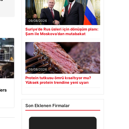
09/08/2026
Suriye’de Rus üsleri için dönüşüm planı:
Şam ile Moskova’dan mutabakat
09/08/2026
Protein tutkusu ömrü kısaltıyor mu?
Yüksek protein trendine yeni uyarı
ers
Son Eklenen Firmalar