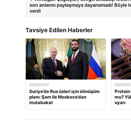
son anlarını paylaşmaya dayanamadı! Böyle t
verdi
Tavsiye Edilen Haberler
09/08/2026
09/08/20
Suriye’de Rus üsleri için dönüşüm
Protein
planı: Şam ile Moskova’dan
mu? Yük
mutabakat
uyarı