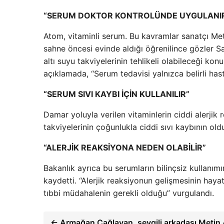
“SERUM DOKTOR KONTROLÜNDE UYGULANI
Atom, vitaminli serum. Bu kavramlar sanatçı Met
sahne öncesi evinde aldığı öğrenilince gözler Sağ
altı suyu takviyelerinin tehlikeli olabileceği k
açıklamada, “Serum tedavisi yalnızca belirli hast
“SERUM SIVI KAYBI İÇİN KULLANILIR”
Damar yoluyla verilen vitaminlerin ciddi alerjik 
takviyelerinin çoğunlukla ciddi sıvı kaybının oldu
“ALERJİK REAKSİYONA NEDEN OLABİLİR”
Bakanlık ayrıca bu serumların bilinçsiz kullanım
kaydetti. “Alerjik reaksiyonun gelişmesinin haya
tıbbi müdahalenin gerekli olduğu” vurgulandı.
← Armağan Çağlayan, sevgili arkadaşı Metin A