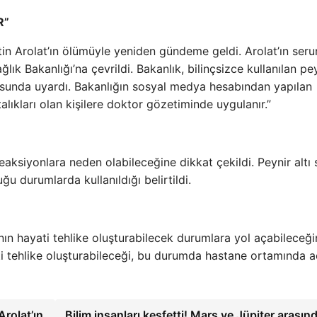
R”
in Arolat’ın ölümüyle yeniden gündeme geldi. Arolat’ın ser
lık Bakanlığı’na çevrildi. Bakanlık, bilinçsizce kullanılan pe
onusunda uyardı. Bakanlığın sosyal medya hesabından yapılan
alıkları olan kişilere doktor gözetiminde uygulanır.”
reaksiyonlara neden olabileceğine dikkat çekildi. Peynir altı
ğu durumlarda kullanıldığı belirtildi.
ının hayati tehlike oluşturabilecek durumlara yol açabileceği
ti tehlike oluşturabileceği, bu durumda hastane ortamında a
rolat’ın
Bilim insanları keşfetti! Mars ve Jüpiter arasın