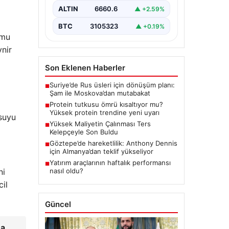
anahtarı olarak görüldüğü yaygın
ALTIN
6660.6
▲ +2.59%
anlayış, son araştırmalarla
birlikte…
BTC
3105323
▲ +0.19%
umu
ynir
Son Eklenen Haberler
Suriye’de Rus üsleri için dönüşüm planı:
■
Şam ile Moskova’dan mutabakat
Protein tutkusu ömrü kısaltıyor mu?
■
Yüksek protein trendine yeni uyarı
 suyu
Yüksek Maliyetin Çalınması Ters
■
Kelepçeyle Son Buldu
Göztepe’de hareketlilik: Anthony Dennis
■
için Almanya’dan teklif yükseliyor
Yatırım araçlarının haftalık performansı
■
nasıl oldu?
ni
cil
Güncel
da