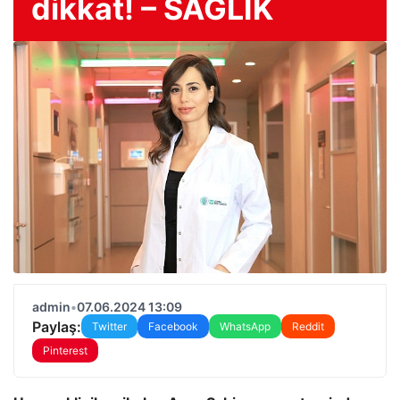
dikkat! – SAĞLIK
admin
•
07.06.2024 13:09
Paylaş:
Twitter
Facebook
WhatsApp
Reddit
Pinterest