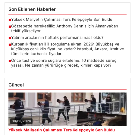
Son Eklenen Haberler
Yüksek Maliyetin Çalınması Ters Kelepçeyle Son Buldu
■
Göztepe’de hareketlilik: Anthony Dennis için Almanya’dan
■
teklif yükseliyor
Yatırım araçlarının haftalık performansı nasıl oldu?
■
Kurbanlık fiyatları il il sorgulama ekranı 2026: Büyükbaş ve
■
küçükbaş canlı kilo fiyatı ne kadar? İstanbul, Ankara, İzmir ve
tüm illerin kurbanlık fiyatları
Önce tasfiye sonra suçlara erteleme. 10 maddede süreç
■
yasası. Ne zaman yürürlüğe girecek, kimleri kapsıyor?
Güncel
08/08/2026
Yüksek Maliyetin Çalınması Ters Kelepçeyle Son Buldu