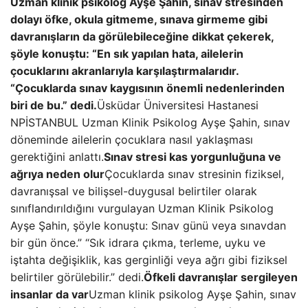
Uzman klinik psikolog Ayşe Şahin, sınav stresinden
dolayı öfke, okula gitmeme, sınava girmeme gibi
davranışların da görülebileceğine dikkat çekerek,
şöyle konuştu: “En sık yapılan hata, ailelerin
çocuklarını akranlarıyla karşılaştırmalarıdır.
“Çocuklarda sınav kaygısının önemli nedenlerinden
biri de bu.” dedi.
Üsküdar Üniversitesi Hastanesi
NPİSTANBUL Uzman Klinik Psikolog Ayşe Şahin, sınav
döneminde ailelerin çocuklara nasıl yaklaşması
gerektiğini anlattı.
Sınav stresi kas yorgunluğuna ve
ağrıya neden olur
Çocuklarda sınav stresinin fiziksel,
davranışsal ve bilişsel-duygusal belirtiler olarak
sınıflandırıldığını vurgulayan Uzman Klinik Psikolog
Ayşe Şahin, şöyle konuştu: Sınav günü veya sınavdan
bir gün önce.” “Sık idrara çıkma, terleme, uyku ve
iştahta değişiklik, kas gerginliği veya ağrı gibi fiziksel
belirtiler görülebilir.” dedi.
Öfkeli davranışlar sergileyen
insanlar da var
Uzman klinik psikolog Ayşe Şahin, sınav