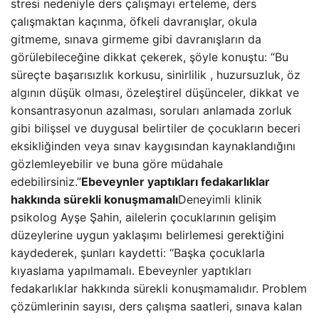
stresi nedeniyle ders çalışmayı erteleme, ders
çalışmaktan kaçınma, öfkeli davranışlar, okula
gitmeme, sınava girmeme gibi davranışların da
görülebileceğine dikkat çekerek, şöyle konuştu: “Bu
süreçte başarısızlık korkusu, sinirlilik , huzursuzluk, öz
algının düşük olması, özeleştirel düşünceler, dikkat ve
konsantrasyonun azalması, soruları anlamada zorluk
gibi bilişsel ve duygusal belirtiler de çocukların beceri
eksikliğinden veya sınav kaygısından kaynaklandığını
gözlemleyebilir ve buna göre müdahale
edebilirsiniz.”
Ebeveynler yaptıkları fedakarlıklar
hakkında sürekli konuşmamalı
Deneyimli klinik
psikolog Ayşe Şahin, ailelerin çocuklarının gelişim
düzeylerine uygun yaklaşımı belirlemesi gerektiğini
kaydederek, şunları kaydetti: “Başka çocuklarla
kıyaslama yapılmamalı. Ebeveynler yaptıkları
fedakarlıklar hakkında sürekli konuşmamalıdır. Problem
çözümlerinin sayısı, ders çalışma saatleri, sınava kalan