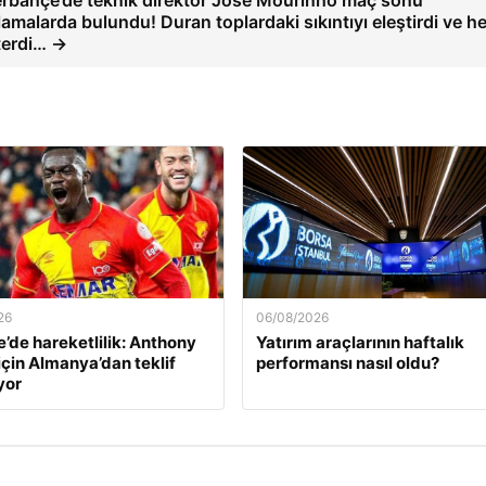
rbahçe’de teknik direktör Jose Mourinho maç sonu
lamalarda bulundu! Duran toplardaki sıkıntıyı eleştirdi ve h
terdi… →
26
06/08/2026
’de hareketlilik: Anthony
Yatırım araçlarının haftalık
için Almanya’dan teklif
performansı nasıl oldu?
yor