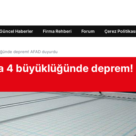
Güncel Haberler
Firma Rehberi
Forum
Çerez Politikas
lüğünde deprem! AFAD duyurdu
ta 4 büyüklüğünde deprem!