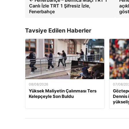
← Fenerbahçe – Benfica Maçı TRT 1
Fene
Canlı İzle TRT 1 Şifresiz İzle,
açık
Fenerbahçe
gös
Tavsiye Edilen Haberler
08/08/2026
07/08/20
Yüksek Maliyetin Çalınması Ters
Göztepe
Kelepçeyle Son Buldu
Dennis 
yükseli