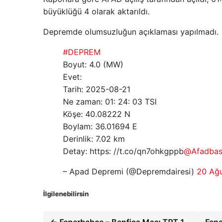
büyüklüğü 4 olarak aktarıldı.
Depremde olumsuzluğun açıklaması yapılmadı.
#DEPREM
Boyut: 4.0 (MW)
Evet:
Tarih: 2025-08-21
Ne zaman: 01: 24: 03 TSI
Köşe: 40.08222 N
Boylam: 36.01694 E
Derinlik: 7.02 km
Detay: https: //t.co/qn7ohkgppb
@Afadbas
– Apad Depremi (@Depremdairesi)
20 Ağ
İlgilenebilirsin