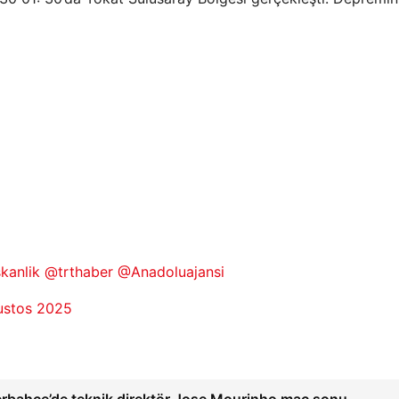
kanlik
@trthaber
@Anadoluajansi
ustos 2025