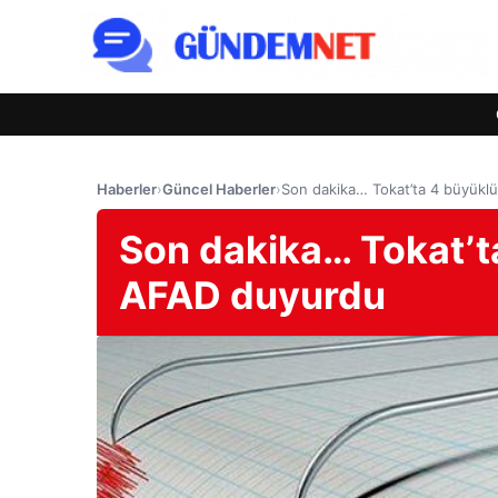
Haberler
›
Güncel Haberler
›
Son dakika… Tokat’ta 4 büyük
Son dakika… Tokat’
AFAD duyurdu