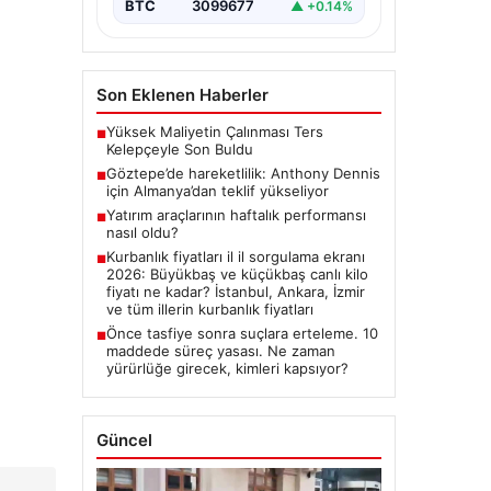
BTC
3099677
▲ +0.14%
Son Eklenen Haberler
Yüksek Maliyetin Çalınması Ters
■
Kelepçeyle Son Buldu
Göztepe’de hareketlilik: Anthony Dennis
■
için Almanya’dan teklif yükseliyor
Yatırım araçlarının haftalık performansı
■
nasıl oldu?
Kurbanlık fiyatları il il sorgulama ekranı
■
2026: Büyükbaş ve küçükbaş canlı kilo
fiyatı ne kadar? İstanbul, Ankara, İzmir
ve tüm illerin kurbanlık fiyatları
Önce tasfiye sonra suçlara erteleme. 10
■
maddede süreç yasası. Ne zaman
yürürlüğe girecek, kimleri kapsıyor?
Güncel