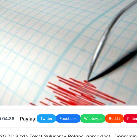
Paylaş:
5 04:36
Twitter
Facebook
WhatsApp
Reddit
Pinte
1:30 01: 30’da Tokat Sulusaray Bölgesi gerçekleşti. Depremin