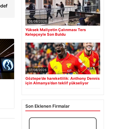
edef
08/08/2026
Yüksek Maliyetin Çalınması Ters
Kelepçeyle Son Buldu
07/08/2026
Göztepe’de hareketlilik: Anthony Dennis
için Almanya’dan teklif yükseliyor
Son Eklenen Firmalar