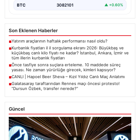
ALTIN
6506.2
▲ +0.16%
BTC
3082101
▲ +0.60%
Son Eklenen Haberler
Yatırım araçlarının haftalık performansı nasıl oldu?
■
Kurbanlık fiyatları il il sorgulama ekranı 2026: Büyükbaş ve
■
küçükbaş canlı kilo fiyatı ne kadar? İstanbul, Ankara, İzmir ve
tüm illerin kurbanlık fiyatları
Önce tasfiye sonra suçlara erteleme. 10 maddede süreç
■
yasası. Ne zaman yürürlüğe girecek, kimleri kapsıyor?
CANLI | Hapoel Beer Sheva – Kızıl Yıldız Canlı Maç Anlatımı
■
Galatasaray taraftarından Rennes maçı öncesi protesto!
■
“Dursun Özbek, transfer nerede?”
Güncel