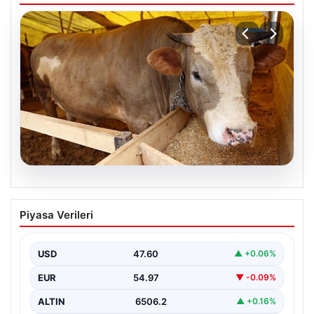
05.08.2026
Önce tasfiye sonra suçlara erteleme. 10
Piyasa Verileri
maddede süreç yasası. Ne zaman
yürürlüğe girecek, kimleri kapsıyor?
USD
47.60
▲ +0.06%
EUR
54.97
▼ -0.09%