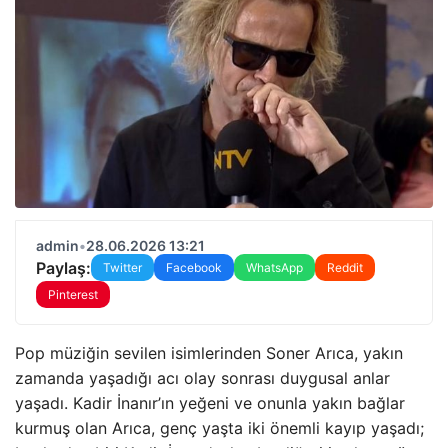
admin
•
28.06.2026 13:21
Paylaş:
Twitter
Facebook
WhatsApp
Reddit
Pinterest
Pop müziğin sevilen isimlerinden Soner Arıca, yakın
zamanda yaşadığı acı olay sonrası duygusal anlar
yaşadı. Kadir İnanır’ın yeğeni ve onunla yakın bağlar
kurmuş olan Arıca, genç yaşta iki önemli kayıp yaşadı;