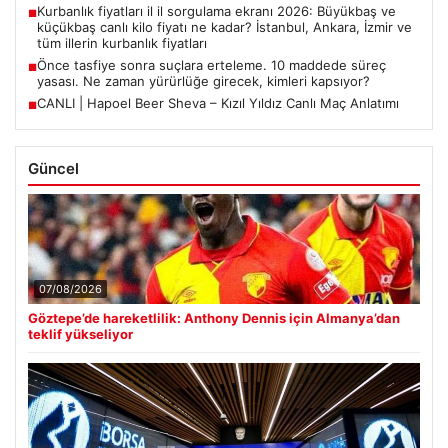
Kurbanlık fiyatları il il sorgulama ekranı 2026: Büyükbaş ve
■
küçükbaş canlı kilo fiyatı ne kadar? İstanbul, Ankara, İzmir ve
tüm illerin kurbanlık fiyatları
Önce tasfiye sonra suçlara erteleme. 10 maddede süreç
■
yasası. Ne zaman yürürlüğe girecek, kimleri kapsıyor?
CANLI | Hapoel Beer Sheva – Kızıl Yıldız Canlı Maç Anlatımı
■
Güncel
07/08/2026
Göztepe’de hareketlilik: Anthony Dennis için Almanya’dan
teklif yükseliyor