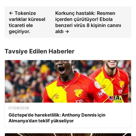
← Tokenize
Korkunç hastalık: Resmen
varlıklar küresel
içerden çürütüyor! Ebola
ticareti ele
benzeri virüs 8 kişinin canını
geçiriyor.
aldı →
Tavsiye Edilen Haberler
07/08/2026
Göztepe’de hareketlilik: Anthony Dennis için
Almanya’dan teklif yükseliyor