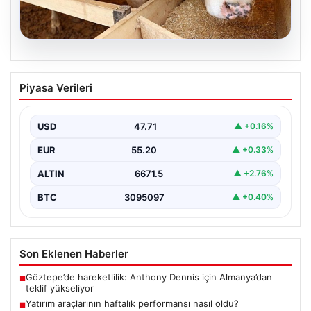
06.08.2026
Kurbanlık fiyatları il il sorgulama ekranı
Piyasa Verileri
2026: Büyükbaş ve küçükbaş canlı kilo
fiyatı ne kadar? İstanbul, Ankara, İzmir
ve tüm illerin kurbanlık fiyatları
USD
47.71
▲ +0.16%
2026 Kurban Bayramı öncesinde en çok merak edilen
EUR
55.20
▲ +0.33%
konulardan biri olan kurbanlık fiyatları netleşmeye…
ALTIN
6671.5
▲ +2.76%
BTC
3095097
▲ +0.40%
Son Eklenen Haberler
Göztepe’de hareketlilik: Anthony Dennis için Almanya’dan
■
teklif yükseliyor
Yatırım araçlarının haftalık performansı nasıl oldu?
■