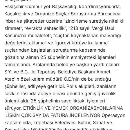
Eskişehir Cumhuriyet Başsavcılığı koordinasyonunda,
Kaçakçılık ve Organize Suçlar Soruşturma Bürosunca
ihbar ve şikayetler üzerine “zincirleme suretiyle nitelikli
zimmet”, “evrakta sahtecilik”, “213 sayılı Vergi Usul
Kanunu’na muhalefet”, “suçtan kaynaklanan malvarlığı
değerlerini aklama” ve “görevi kötüye kullanma”
suçlarından başlatılan soruşturma kapsamında
gözaltına alınan 25 şüphelinin emniyetteki işlemleri
tamamlandı. Aralarında belediye başkan yardımcıları
S.Y. ve B.Ç. ile Tepebaşı Belediye Başkanı Ahmet
Ataç'ın özel kalem müdürü Ö.E.'nin de bulunduğu
şüpheliler, adliyeye getirildi. Polis ekipleri, zanlıların
sevki sırasında adliye binası önünde geniş güvenlik
önlemi aldı. 25 şüphelinin savcılıktaki işlemleri
sürüyor. ETKİNLİK VE YEMEK ORGANİZASYONLARINA
İLİŞKİN ÇOK SAYIDA FATURA İNCELENİYOR Operasyon
kapsamında, Tepebaşı Belediyesi Kültür, Sanat ve
Sosyal İşler Müdürlüğünün düzenlediği etkinlik ve