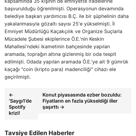
kapsamında 35 kişinin de emniyette ifadelerine
başvurulduğu öğrenilmişti. Operasyonun devamında
belediye başkan yardımcısı B.Ç. ile bir şüphelinin daha
yakalanmasıyla gözaltı sayısı 25'e yükselmişti. İl
Emniyet Müdürlüğü Kaçakçılık ve Organize Suçlarla
Mücadele Şubesi ekiplerince Ö.E.'nin Keskin
Mahallesi'ndeki ikametinin bahçesinde yapılan
aramada, toprağın altına gizlenmiş bir oda tespit
edilmişti. Odada yapılan aramada Ö.E.'ye ait 9 gümrük
kaçağı "coin (kripto para) madenciliği" cihazı ele
geçirilmişti.
←
Konut piyasasında ezber bozuldu:
‘Saygı1’de
Fiyatların en fazla yükseldiği iller
Spotify
şaşırttı →
krizi!
Tavsiye Edilen Haberler