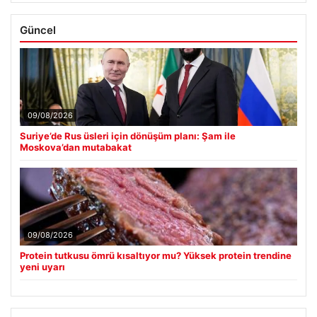
Güncel
09/08/2026
Suriye’de Rus üsleri için dönüşüm planı: Şam ile
Moskova’dan mutabakat
09/08/2026
Protein tutkusu ömrü kısaltıyor mu? Yüksek protein trendine
yeni uyarı