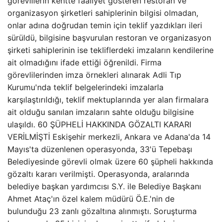
görevlilerin kentte faaliyet gösteren restoran ve
organizasyon şirketleri sahiplerinin bilgisi olmadan,
onlar adına doğrudan temin için teklif yazdıkları ileri
sürüldü, bilgisine başvurulan restoran ve organizasyon
şirketi sahiplerinin ise tekliflerdeki imzaların kendilerine
ait olmadığını ifade ettiği öğrenildi. Firma
görevlilerinden imza örnekleri alınarak Adli Tıp
Kurumu'nda teklif belgelerindeki imzalarla
karşılaştırıldığı, teklif mektuplarında yer alan firmalara
ait olduğu sanılan imzaların sahte olduğu bilgisine
ulaşıldı. 60 ŞÜPHELİ HAKKINDA GÖZALTI KARARI
VERİLMİŞTİ Eskişehir merkezli, Ankara ve Adana'da 14
Mayıs'ta düzenlenen operasyonda, 33'ü Tepebaşı
Belediyesinde görevli olmak üzere 60 şüpheli hakkında
gözaltı kararı verilmişti. Operasyonda, aralarında
belediye başkan yardımcısı S.Y. ile Belediye Başkanı
Ahmet Ataç'ın özel kalem müdürü Ö.E.'nin de
bulunduğu 23 zanlı gözaltına alınmıştı. Soruşturma