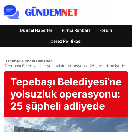
Güncel Haberler
Firma Rehberi
Forum
Çerez Politikası
Haberler
›
Güncel Haberler
›
Tepebaşı Belediyesi’ne yolsuzluk operasyonu: 25 şüpheli adliyede
Tepebaşı Belediyesi’ne
yolsuzluk operasyonu:
25 şüpheli adliyede