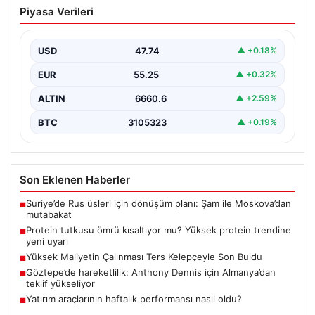
Protein tutkusu ömrü kısaltıyor mu?
Piyasa Verileri
Yüksek protein trendine yeni uyarı
Yüksek proteinli diyetlerin bütünüyle sağlıklı yaşamın
anahtarı olarak görüldüğü yaygın anlayış, son
USD
47.74
▲ +0.18%
araştırmalarla birlikte…
EUR
55.25
▲ +0.32%
ALTIN
6660.6
▲ +2.59%
BTC
3105323
▲ +0.19%
Son Eklenen Haberler
Suriye’de Rus üsleri için dönüşüm planı: Şam ile Moskova’dan
■
mutabakat
Protein tutkusu ömrü kısaltıyor mu? Yüksek protein trendine
■
yeni uyarı
Yüksek Maliyetin Çalınması Ters Kelepçeyle Son Buldu
■
Göztepe’de hareketlilik: Anthony Dennis için Almanya’dan
■
teklif yükseliyor
Yatırım araçlarının haftalık performansı nasıl oldu?
■