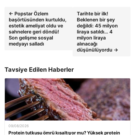
← Popstar Özlem
Tarihte bir ilk!
başörtüsünden kurtuldu,
Beklenen bir şey
estetik ameliyat oldu ve
değildi: 45 milyon
sahnelere geri döndü!
liraya satıldı… 4
Son gelişme sosyal
milyon liraya
medyayı salladı
alınacağı
düşünülüyordu →
Tavsiye Edilen Haberler
09/08/2026
Protein tutkusu ömrü kısaltıyor mu? Yüksek protein