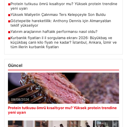
Protein tutkusu ömrü kısaltıyor mu? Yüksek protein trendine
■
yeni uyarı
Yüksek Maliyetin Çalınması Ters Kelepçeyle Son Buldu
■
Göztepe’de hareketlilik: Anthony Dennis için Almanya’dan
■
teklif yükseliyor
Yatırım araçlarının haftalık performansı nasıl oldu?
■
Kurbanlık fiyatları il il sorgulama ekranı 2026: Büyükbaş ve
■
küçükbaş canlı kilo fiyatı ne kadar? İstanbul, Ankara, İzmir ve
tüm illerin kurbanlık fiyatları
Güncel
09/08/2026
Protein tutkusu ömrü kısaltıyor mu? Yüksek protein trendine
yeni uyarı