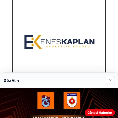
×
Göz Atın
Enes Kaplan Avukatlık Bürosu
28/04/2026
Güncel Haberler
Web sitemizi nasıl kullandığınızı daha iyi anlayabilmek,