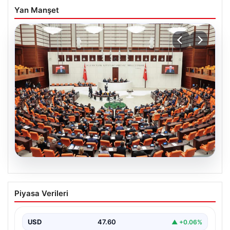
Yan Manşet
05.08.2026
Önce tasfiye sonra suçlara erteleme. 10
Piyasa Verileri
maddede süreç yasası. Ne zaman
yürürlüğe girecek, kimleri kapsıyor?
USD
47.60
▲ +0.06%