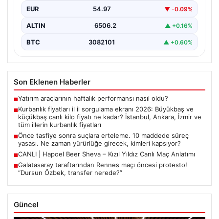
EUR
54.97
▼ -0.09%
ALTIN
6506.2
▲ +0.16%
BTC
3082101
▲ +0.60%
Son Eklenen Haberler
Yatırım araçlarının haftalık performansı nasıl oldu?
■
Kurbanlık fiyatları il il sorgulama ekranı 2026: Büyükbaş ve
■
küçükbaş canlı kilo fiyatı ne kadar? İstanbul, Ankara, İzmir ve
tüm illerin kurbanlık fiyatları
Önce tasfiye sonra suçlara erteleme. 10 maddede süreç
■
yasası. Ne zaman yürürlüğe girecek, kimleri kapsıyor?
CANLI | Hapoel Beer Sheva – Kızıl Yıldız Canlı Maç Anlatımı
■
Galatasaray taraftarından Rennes maçı öncesi protesto!
■
“Dursun Özbek, transfer nerede?”
Güncel