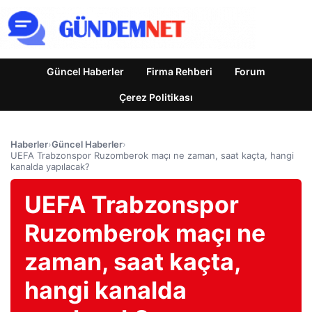
Güncel Haberler
Firma Rehberi
Forum
Çerez Politikası
Haberler
›
Güncel Haberler
›
UEFA Trabzonspor Ruzomberok maçı ne zaman, saat kaçta, hangi
kanalda yapılacak?
UEFA Trabzonspor
Ruzomberok maçı ne
zaman, saat kaçta,
hangi kanalda