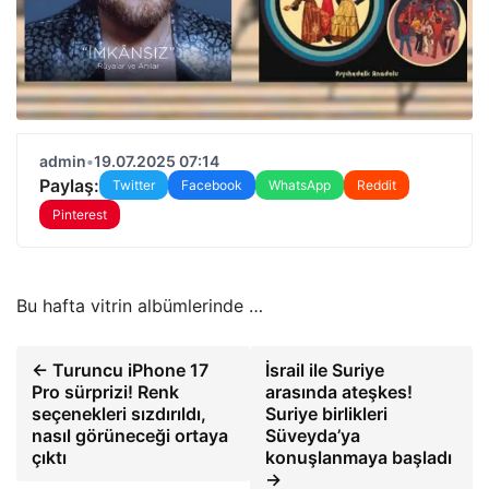
admin
•
19.07.2025 07:14
Paylaş:
Twitter
Facebook
WhatsApp
Reddit
Pinterest
Bu hafta vitrin albümlerinde …
← Turuncu iPhone 17
İsrail ile Suriye
Pro sürprizi! Renk
arasında ateşkes!
seçenekleri sızdırıldı,
Suriye birlikleri
nasıl görüneceği ortaya
Süveyda’ya
çıktı
konuşlanmaya başladı
→