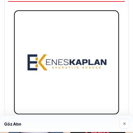
×
Göz Atın
Enes Kaplan Avukatlık Bürosu