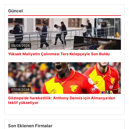
Güncel
08/08/2026
Yüksek Maliyetin Çalınması Ters Kelepçeyle Son Buldu
07/08/2026
Göztepe’de hareketlilik: Anthony Dennis için Almanya’dan
teklif yükseliyor
Son Eklenen Firmalar