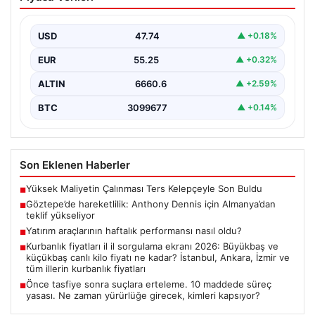
Dennis için Almanya’dan teklif
yükseliyor
USD
47.74
▲ +0.18%
Süper Lig temsilcisi Göztepe’nin orta sahasında görev
yapan Nijeryalı genç oyuncu Anthony Dennis, Alman…
EUR
55.25
▲ +0.32%
ALTIN
6660.6
▲ +2.59%
BTC
3099677
▲ +0.14%
Son Eklenen Haberler
Yüksek Maliyetin Çalınması Ters Kelepçeyle Son Buldu
■
Göztepe’de hareketlilik: Anthony Dennis için Almanya’dan
■
teklif yükseliyor
Yatırım araçlarının haftalık performansı nasıl oldu?
■
Kurbanlık fiyatları il il sorgulama ekranı 2026: Büyükbaş ve
■
küçükbaş canlı kilo fiyatı ne kadar? İstanbul, Ankara, İzmir ve
tüm illerin kurbanlık fiyatları
Önce tasfiye sonra suçlara erteleme. 10 maddede süreç
■
yasası. Ne zaman yürürlüğe girecek, kimleri kapsıyor?