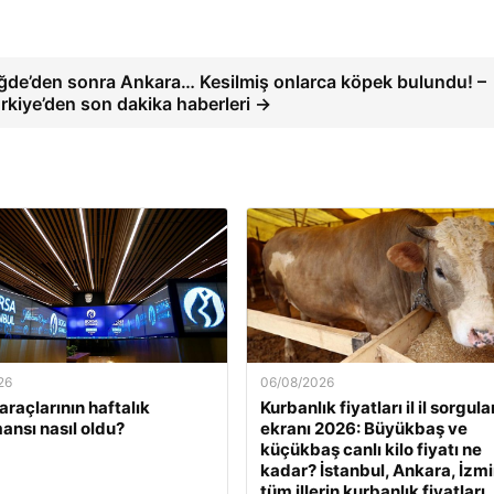
ğde’den sonra Ankara… Kesilmiş onlarca köpek bulundu! –
rkiye’den son dakika haberleri →
26
06/08/2026
araçlarının haftalık
Kurbanlık fiyatları il il sorgul
ansı nasıl oldu?
ekranı 2026: Büyükbaş ve
küçükbaş canlı kilo fiyatı ne
kadar? İstanbul, Ankara, İzmi
tüm illerin kurbanlık fiyatları