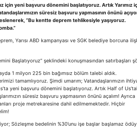
z için yeni başvuru dönemini başlatıyoruz. Artık Yarımız i
e vatandaşlarımızın süresiz başvuru yapmasının önünü açıyo
eslenerek, “Bu kentte deprem tehlikesiyle yaşıyoruz.
bomba.”
eprem, Yarısı ABD kampanyası ve SGK belediye borcuna iliş
mini Başlatıyoruz” şeklindeki konuşmasından satırbaşları şö
 ayda 1 milyon 225 bin bağımsız bölüm talebi aldık.
rimizi tamamlıyoruz. Şimdi umarım; Vatandaşlarımızın ihtiy
s’ta yeni başvuru dönemini başlatıyoruz. Artık Half of Us’tak
aşlarımızın süresiz başvuru yapmasının önünü açalım! Ayrıca
nları proje metrekaresine dahil edilmemektedir. Hiçbir
lim!
tiriyor; Sözleşme bedelinin %30’unu işe başlar başlamaz ödüy