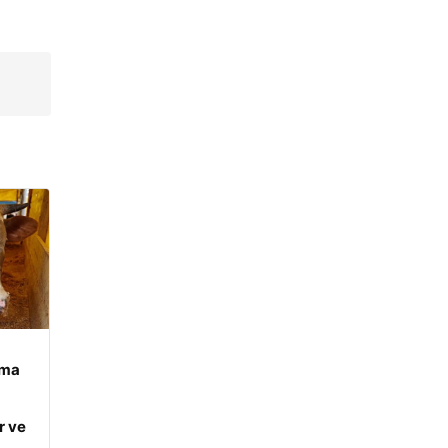
ama
r ve