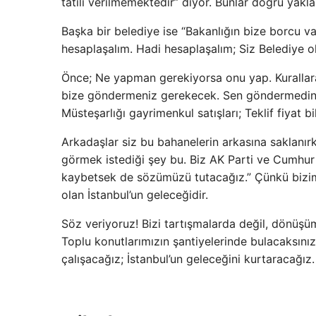
tatili verilmemektedir” diyor. Bunlar doğru yakl
Başka bir belediye ise “Bakanlığın bize borcu v
hesaplaşalım. Hadi hesaplaşalım; Siz Belediye o
Önce; Ne yapman gerekiyorsa onu yap. Kurallara
bize göndermeniz gerekecek. Sen göndermedin. 
Müsteşarlığı gayrimenkul satışları; Teklif fiyat 
Arkadaşlar siz bu bahanelerin arkasına saklanırk
görmek istediği şey bu. Biz AK Parti ve Cumhur 
kaybetsek de sözümüzü tutacağız.” Çünkü bizim i
olan İstanbul’un geleceğidir.
Söz veriyoruz! Bizi tartışmalarda değil, dönüşüm
Toplu konutlarımızın şantiyelerinde bulacaksınız.
çalışacağız; İstanbul’un geleceğini kurtaracağız.