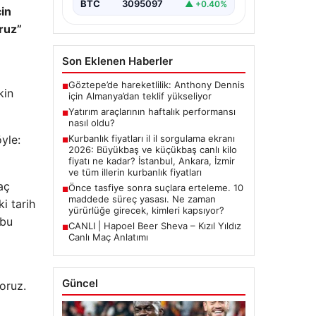
2026 Kurban Bayramı öncesinde
BTC
3095097
▲ +0.40%
çin
en çok merak edilen konulardan
biri olan kurbanlık fiyatları
ruz”
netleşmeye…
Son Eklenen Haberler
Göztepe’de hareketlilik: Anthony Dennis
■
kin
için Almanya’dan teklif yükseliyor
Yatırım araçlarının haftalık performansı
■
nasıl oldu?
yle:
Kurbanlık fiyatları il il sorgulama ekranı
■
2026: Büyükbaş ve küçükbaş canlı kilo
fiyatı ne kadar? İstanbul, Ankara, İzmir
ve tüm illerin kurbanlık fiyatları
aç
Önce tasfiye sonra suçlara erteleme. 10
■
maddede süreç yasası. Ne zaman
i tarih
yürürlüğe girecek, kimleri kapsıyor?
 bu
CANLI | Hapoel Beer Sheva – Kızıl Yıldız
■
Canlı Maç Anlatımı
Güncel
oruz.