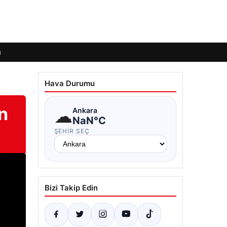
ı
Hava Durumu
n
☁
Ankara
NaN°C
ŞEHIR SEÇ
Bizi Takip Edin