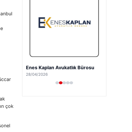
tanbul
te
Trend Yapı Akustik
18/04/2026
üccar
rak
nın çok
sonel