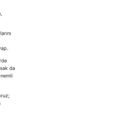
,
arını
yap.
erde
nsak da
önemli
oruz;
a