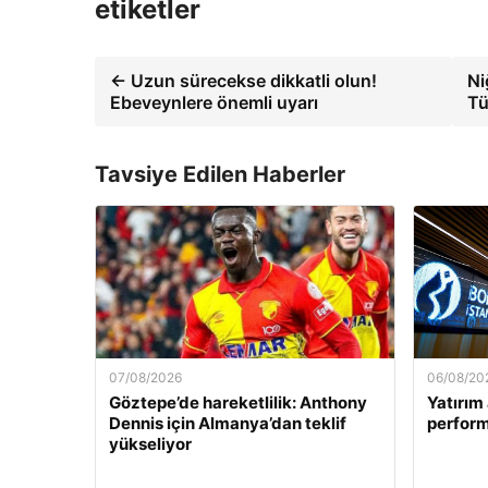
etiketler
← Uzun sürecekse dikkatli olun!
Ni
Ebeveynlere önemli uyarı
Tü
Tavsiye Edilen Haberler
07/08/2026
06/08/20
Göztepe’de hareketlilik: Anthony
Yatırım 
Dennis için Almanya’dan teklif
perform
yükseliyor