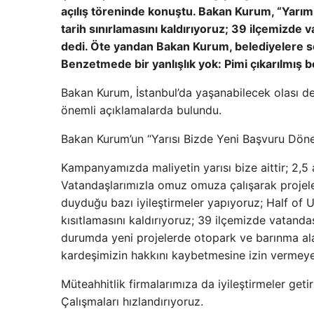
açılış töreninde konuştu. Bakan Kurum, “Yarımı
tarih sınırlamasını kaldırıyoruz; 39 ilçemizd
dedi. Öte yandan Bakan Kurum, belediyelere s
Benzetmede bir yanlışlık yok: Pimi çıkarılmış 
Bakan Kurum, İstanbul’da yaşanabilecek olası d
önemli açıklamalarda bulundu.
Bakan Kurum’un “Yarısı Bizde Yeni Başvuru Döne
Kampanyamızda maliyetin yarısı bize aittir; 2,5
Vatandaşlarımızla omuz omuza çalışarak projele
duyduğu bazı iyileştirmeler yapıyoruz; Half of U
kısıtlamasını kaldırıyoruz; 39 ilçemizde vatand
durumda yeni projelerde otopark ve barınma ala
kardeşimizin hakkını kaybetmesine izin vermeye
Müteahhitlik firmalarımıza da iyileştirmeler ge
Çalışmaları hızlandırıyoruz.