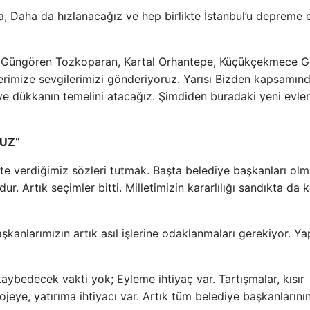
a; Daha da hızlanacağız ve hep birlikte İstanbul’u depreme 
si, Güngören Tozkoparan, Kartal Orhantepe, Küçükçekmece 
erimize sevgilerimizi gönderiyoruz. Yarısı Bizden kapsamınd
e dükkanın temelini atacağız. Şimdiden buradaki yeni evle
UZ”
ete verdiğimiz sözleri tutmak. Başta belediye başkanları ol
 Artık seçimler bitti. Milletimizin kararlılığı sandıkta da k
şkanlarımızın artık asıl işlerine odaklanmaları gerekiyor. Y
kaybedecek vakti yok; Eyleme ihtiyaç var. Tartışmalar, kısır
ojeye, yatırıma ihtiyacı var. Artık tüm belediye başkanlarını