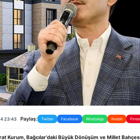
Paylaş:
24 23:43
Twitter
Facebook
WhatsApp
Reddit
Pinte
Murat Kurum, Bağcılar’daki Büyük Dönüşüm ve Millet Bahçesi