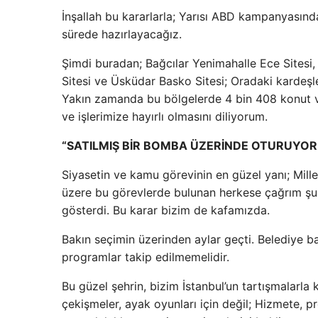
İnşallah bu kararlarla; Yarısı ABD kampanyasınd
sürede hazırlayacağız.
Şimdi buradan; Bağcılar Yenimahalle Ece Site
Sitesi ve Üsküdar Basko Sitesi; Oradaki kardeşl
Yakın zamanda bu bölgelerde 4 bin 408 konut v
ve işlerimize hayırlı olmasını diliyorum.
“SATILMIŞ BİR BOMBA ÜZERİNDE OTURUYOR
Siyasetin ve kamu görevinin en güzel yanı; Mill
üzere bu görevlerde bulunan herkese çağrım şudur.
gösterdi. Bu karar bizim de kafamızda.
Bakın seçimin üzerinden aylar geçti. Belediye ba
programlar takip edilmemelidir.
Bu güzel şehrin, bizim İstanbul’un tartışmalarla 
çekişmeler, ayak oyunları için değil; Hizmete, pr