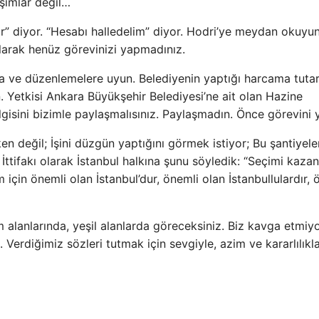
aşımlar değil…
ar” diyor. “Hesabı halledelim” diyor. Hodri’ye meydan okuyun
larak henüz görevinizi yapmadınız.
 ve düzenlemelere uyun. Belediyenin yaptığı harcama tutarl
Yetkisi Ankara Büyükşehir Belediyesi’ne ait olan Hazine
bilgisini bizimle paylaşmalısınız. Paylaşmadın. Önce görevini 
en değil; İşini düzgün yaptığını görmek istiyor; Bu şantiyel
İttifakı olarak İstanbul halkına şunu söyledik: “Seçimi kaza
çin önemli olan İstanbul’dur, önemli olan İstanbullulardır, 
 alanlarında, yeşil alanlarda göreceksiniz. Biz kavga etmiy
 Verdiğimiz sözleri tutmak için sevgiyle, azim ve kararlılıkl