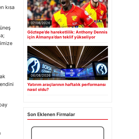
en kısa
07/08/2026
Güneş
Göztepe’de hareketlilik: Anthony Dennis
a;
için Almanya’dan teklif yükseliyor
rimize
mak
06/08/2026
endini
Yatırım araçlarının haftalık performansı
nasıl oldu?
apay
Son Eklenen Firmalar
n