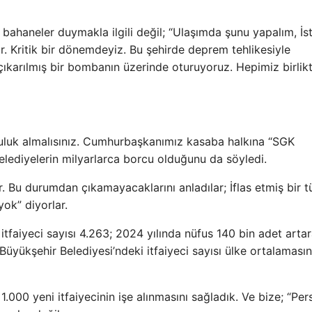
i bahaneler duymakla ilgili değil; “Ulaşımda şunu yapalım, İs
. Kritik bir dönemdeyiz. Bu şehirde deprem tehlikesiyle
çıkarılmış bir bombanın üzerinde oturuyoruz. Hepimiz birlik
luluk almalısınız. Cumhurbaşkanımız kasaba halkına “SGK
lediyelerin milyarlarca borcu olduğunu da söyledi.
 Bu durumdan çıkamayacaklarını anladılar; İflas etmiş bir t
 yok” diyorlar.
itfaiyeci sayısı 4.263; 2024 yılında nüfus 140 bin adet arta
 Büyükşehir Belediyesi’ndeki itfaiyeci sayısı ülke ortalaması
.000 yeni itfaiyecinin işe alınmasını sağladık. Ve bize; “Per