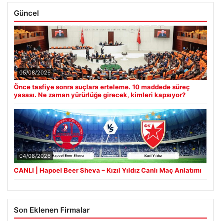
Güncel
05/08/2026
Önce tasfiye sonra suçlara erteleme. 10 maddede süreç
yasası. Ne zaman yürürlüğe girecek, kimleri kapsıyor?
04/08/2026
CANLI | Hapoel Beer Sheva – Kızıl Yıldız Canlı Maç Anlatımı
Son Eklenen Firmalar