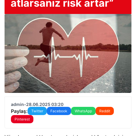
atlarsanız risk artar”
admin
•
28.06.2025 03:20
Paylaş:
Twitter
Facebook
WhatsApp
Reddit
Pinterest