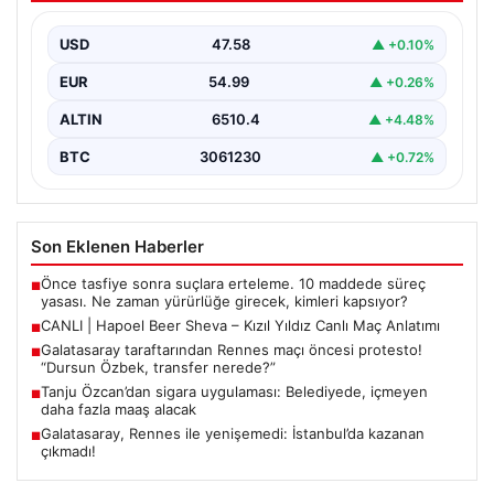
USD
47.58
▲ +0.10%
EUR
54.99
▲ +0.26%
ALTIN
6510.4
▲ +4.48%
BTC
3061230
▲ +0.72%
Son Eklenen Haberler
Önce tasfiye sonra suçlara erteleme. 10 maddede süreç
■
yasası. Ne zaman yürürlüğe girecek, kimleri kapsıyor?
CANLI | Hapoel Beer Sheva – Kızıl Yıldız Canlı Maç Anlatımı
■
Galatasaray taraftarından Rennes maçı öncesi protesto!
■
“Dursun Özbek, transfer nerede?”
Tanju Özcan’dan sigara uygulaması: Belediyede, içmeyen
■
daha fazla maaş alacak
Galatasaray, Rennes ile yenişemedi: İstanbul’da kazanan
■
çıkmadı!