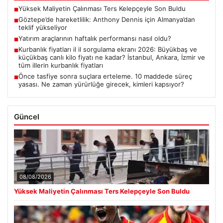
Yüksek Maliyetin Çalınması Ters Kelepçeyle Son Buldu
■
Göztepe’de hareketlilik: Anthony Dennis için Almanya’dan
■
teklif yükseliyor
Yatırım araçlarının haftalık performansı nasıl oldu?
■
Kurbanlık fiyatları il il sorgulama ekranı 2026: Büyükbaş ve
■
küçükbaş canlı kilo fiyatı ne kadar? İstanbul, Ankara, İzmir ve
tüm illerin kurbanlık fiyatları
Önce tasfiye sonra suçlara erteleme. 10 maddede süreç
■
yasası. Ne zaman yürürlüğe girecek, kimleri kapsıyor?
Güncel
08/08/2026
Yüksek Maliyetin Çalınması Ters Kelepçeyle Son Buldu