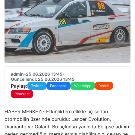
admin
•
25.06.2026 13:45
•
Güncellendi: 25.06.2026 13:45
Paylaş:
Twitter
Facebook
WhatsApp
Reddit
Pinterest
HABER MERKEZİ- Etkinlikteözellikle üç sedan
otomobilin üzerinde duruldu: Lancer Evolution,
Diamante ve Galant. Bu üçlünün yanında Eclipse adının
neden geçmediğini merak etmiş olabilirsiniz, cevap ne