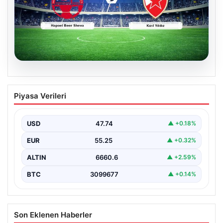
04.08.2026
CANLI | Hapoel Beer Sheva – Kızıl Yıldız
Piyasa Verileri
Canlı Maç Anlatımı
USD
47.74
▲ +0.18%
EUR
55.25
▲ +0.32%
ALTIN
6660.6
▲ +2.59%
BTC
3099677
▲ +0.14%
Son Eklenen Haberler